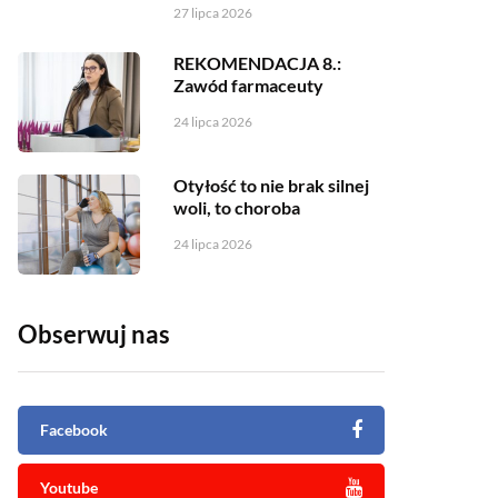
27 lipca 2026
REKOMENDACJA 8.:
Zawód farmaceuty
24 lipca 2026
Otyłość to nie brak silnej
woli, to choroba
24 lipca 2026
Obserwuj nas
Facebook
Youtube