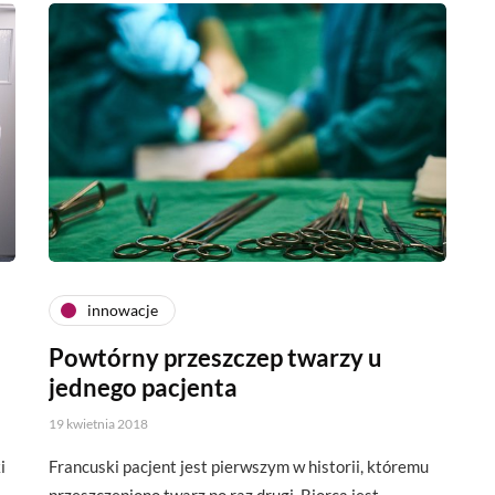
innowacje
Powtórny przeszczep twarzy u
jednego pacjenta
19 kwietnia 2018
i
Francuski pacjent jest pierwszym w historii, któremu
przeszczepiono twarz po raz drugi. Biorcą jest