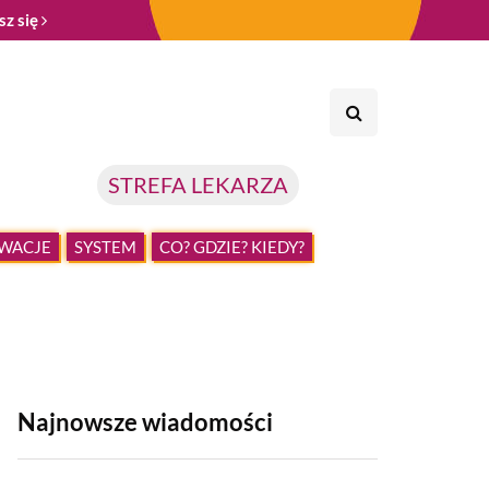
sz się
STREFA LEKARZA
WACJE
SYSTEM
CO? GDZIE? KIEDY?
Najnowsze wiadomości