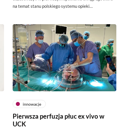
na temat stanu polskiego systemu opieki…
innowacje
Pierwsza perfuzja płuc ex vivo w
UCK