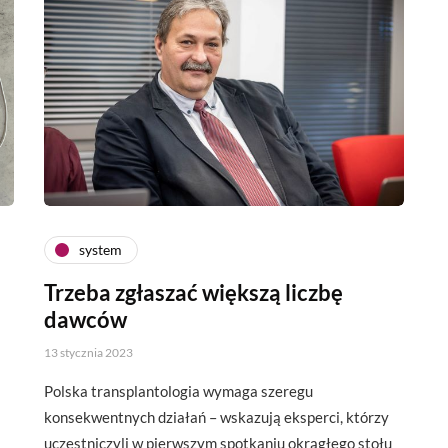
system
Trzeba zgłaszać większą liczbę
dawców
13 stycznia 2023
Polska transplantologia wymaga szeregu
konsekwentnych działań – wskazują eksperci, którzy
uczestniczyli w pierwszym spotkaniu okrągłego stołu