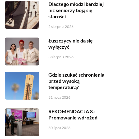
Dlaczego młodzi bardziej
niż seniorzy boją się
starości
5 sierpnia 2026
Łuszczycy nie da się
wyłączyć
3 sierpnia 2026
Gdzie szukać schronienia
przed wysoką
temperaturą?
31 lipca 2026
REKOMENDACJA 8.:
Promowanie wdrożeń
30 lipca 2026