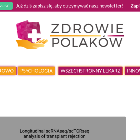
Już dziś zapisz się, aby otrzymywać nasz newsletter!
Zapi
OŚĆ!
DROWO
PSYCHOLOGIA
WSZECHSTRONNY LEKARZ
INNO