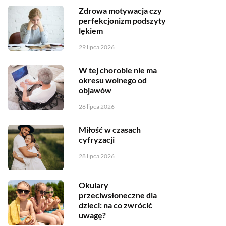
Zdrowa motywacja czy
perfekcjonizm podszyty
lękiem
29 lipca 2026
W tej chorobie nie ma
okresu wolnego od
objawów
28 lipca 2026
Miłość w czasach
cyfryzacji
28 lipca 2026
Okulary
przeciwsłoneczne dla
dzieci: na co zwrócić
uwagę?