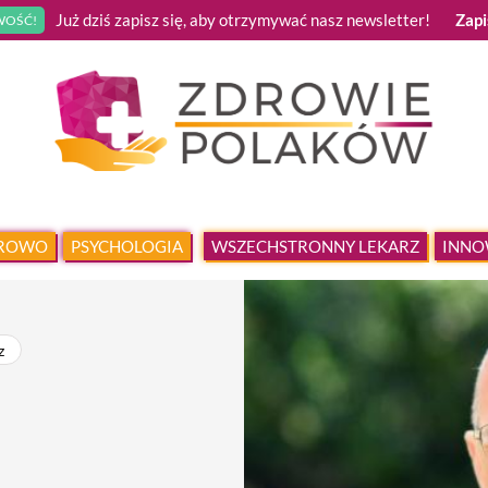
Już dziś zapisz się, aby otrzymywać nasz newsletter!
Zapi
OŚĆ!
DROWO
PSYCHOLOGIA
WSZECHSTRONNY LEKARZ
INNO
z