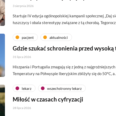
3 sierpnia 2026
Startuje IV edycja ogólnopolskiej kampanii społecznej „Daj si
łuszczycy i obala stereotypy związane z tą chorobą. Tegoroc
pacjent
aktualności
Gdzie szukać schronienia przed wysoką
31 lipca 2026
Hiszpania i Portugalia zmagają się z jedną z najgroźniejszych 
Temperatury na Półwyspie Iberyjskim zbliżyły się do 50°C, a
lekarz
wszechstronny lekarz
Miłość w czasach cyfryzacji
28 lipca 2026