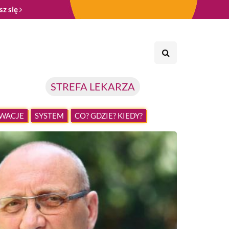
sz się
STREFA LEKARZA
WACJE
SYSTEM
CO? GDZIE? KIEDY?