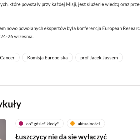
ych, które powstały przy każdej Misji, jest służenie wiedzą oraz pr
m nowo powołanych ekspertów była konferencja European Research
 24-26 września.
 Cancer
Komisja Europejska
prof Jacek Jassem
ykuły
co? gdzie? kiedy?
aktualności
Łuszczycy nie da się wyłączyć