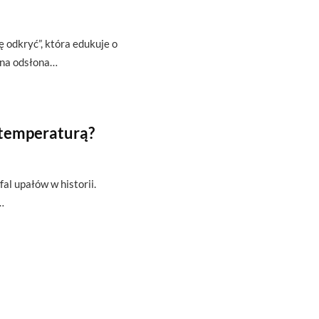
ę odkryć”, która edukuje o
zna odsłona…
 temperaturą?
fal upałów w historii.
…