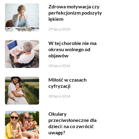
Zdrowa motywacja czy
perfekcjonizm podszyty
lękiem
29 lipca 2026
W tej chorobie nie ma
okresu wolnego od
objawów
28 lipca 2026
Miłość w czasach
cyfryzacji
28 lipca 2026
Okulary
przeciwsłoneczne dla
dzieci: na co zwrócić
uwagę?