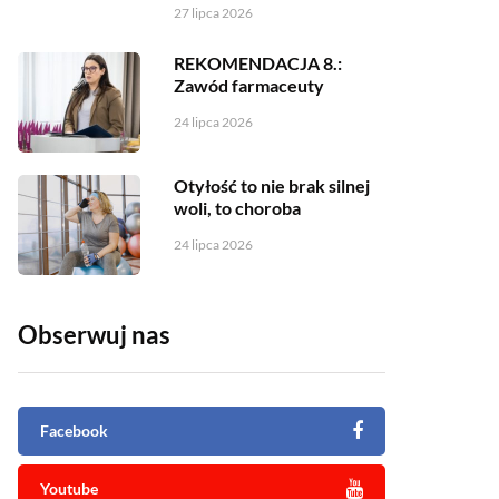
27 lipca 2026
REKOMENDACJA 8.:
Zawód farmaceuty
24 lipca 2026
Otyłość to nie brak silnej
woli, to choroba
24 lipca 2026
Obserwuj nas
Facebook
Youtube