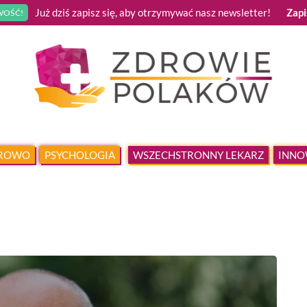
Już dziś zapisz się, aby otrzymywać nasz newsletter!
Zapi
OŚĆ!
DROWO
PSYCHOLOGIA
WSZECHSTRONNY LEKARZ
INNO