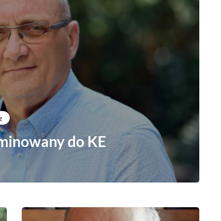
z
ominowany do KE