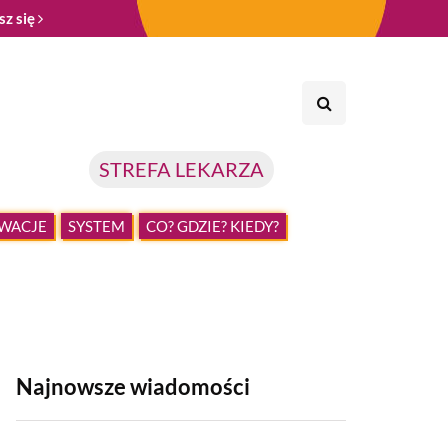
sz się
STREFA LEKARZA
WACJE
SYSTEM
CO? GDZIE? KIEDY?
Najnowsze wiadomości