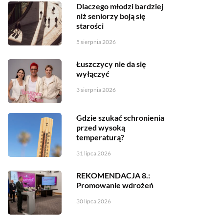
Dlaczego młodzi bardziej
niż seniorzy boją się
starości
5 sierpnia 2026
Łuszczycy nie da się
wyłączyć
3 sierpnia 2026
Gdzie szukać schronienia
przed wysoką
temperaturą?
31 lipca 2026
REKOMENDACJA 8.:
Promowanie wdrożeń
30 lipca 2026