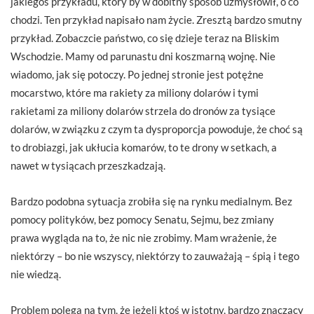
jakiegoś przykładu, który by w dobitny sposób uzmysłowił, o co
chodzi. Ten przykład napisało nam życie. Zresztą bardzo smutny
przykład. Zobaczcie państwo, co się dzieje teraz na Bliskim
Wschodzie. Mamy od parunastu dni koszmarną wojnę. Nie
wiadomo, jak się potoczy. Po jednej stronie jest potężne
mocarstwo, które ma rakiety za miliony dolarów i tymi
rakietami za miliony dolarów strzela do dronów za tysiące
dolarów, w związku z czym ta dysproporcja powoduje, że choć są
to drobiazgi, jak ukłucia komarów, to te drony w setkach, a
nawet w tysiącach przeszkadzają.
Bardzo podobna sytuacja zrobiła się na rynku medialnym. Bez
pomocy polityków, bez pomocy Senatu, Sejmu, bez zmiany
prawa wygląda na to, że nic nie zrobimy. Mam wrażenie, że
niektórzy – bo nie wszyscy, niektórzy to zauważają – śpią i tego
nie wiedzą.
Problem polega na tym, że jeżeli ktoś w istotny, bardzo znaczący