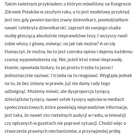
Takim świetnym przykładem, o którym mówiliśmy na Kongresie
Zdrowie Polaków w zeszłym roku, a to jest modelowy przykład,
jest ten, gdy pewien bardzo znany dziennikarz, powiedziałbym
nawet ‘celebryta dziennikarski’, zaprosił do swojego studia
osobę głoszącą absolutnie nieprawdziwe tezy. I wszyscy rwali
sobie włosy z głowy, mówiąc: no jak tak można? A on się
tłumaczył, że można, bo to jest szeroka opinia i dajemy każdemu
szansę wypowiedzenia się. Nie, jeżeli ktoś mówi nieprawdę,
kłamie, opowiada bzdury, to po prostu trzeba to jasno i
jednoznacznie nazwać. I trzeba na to reagować. Wygląda jednak
na to, że bez zmiany w prawie, już nie damy rady tego
udźwignąć. Możemy mówić, ale dysproporcja tysięcy,
dziesiątków tysięcy, nawet setek tysięcy wpisów w mediach
społecznościowych, które powielają nieprawdziwe informacje,
jest taka, że nawet sto rzetelnych audycji w radiu, w telewizji
czy opisanych w gazetach nie poprawi sytuacji. Chodzi więc o
stworzenie prawnych mechanizmów, a przynajmniej próbę