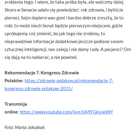
zrobienia tego. I wiem, że taka próba była, ale walczmy dalej.
Skoro w Senacie udało się powiedzieć: rok zdrowia, i byliście
pierwsi, Sejm dopiero was goni i bardzo dobrze zresztą, że to
robi, to może niech Senat będzie pierwszym miejscem, gdzie
spróbujemy coś zmienić, bo jak tego nie zrobimy, to
nieprawdziwe informacje dodatkowo jeszcze podlane sosem
sztucznej inteligencji, nas zaleją i nie damy rady. A pacjenci? Oni
się dają na to nabierać, a nie powinni.
Rekomendacje 7. Kongresu Zdrowie
Polaków
:
https://zdrowie-polakow.pl/rekomendacje-7-
kongresu-zdrowie-polakow-2025/
Transmisja
online
:
https://www.youtube.com/live/0A9FGksnpWY
Foto: Marta Jakubiak