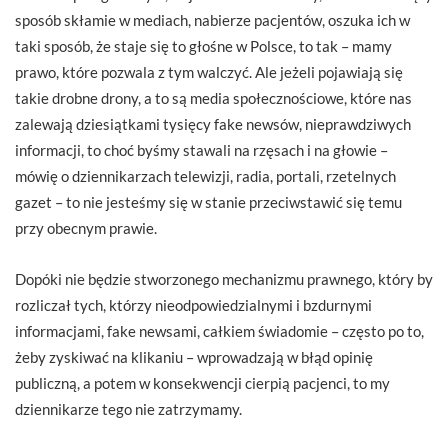
sposób skłamie w mediach, nabierze pacjentów, oszuka ich w
taki sposób, że staje się to głośne w Polsce, to tak – mamy
prawo, które pozwala z tym walczyć. Ale jeżeli pojawiają się
takie drobne drony, a to są media społecznościowe, które nas
zalewają dziesiątkami tysięcy fake newsów, nieprawdziwych
informacji, to choć byśmy stawali na rzęsach i na głowie –
mówię o dziennikarzach telewizji, radia, portali, rzetelnych
gazet – to nie jesteśmy się w stanie przeciwstawić się temu
przy obecnym prawie.
Dopóki nie będzie stworzonego mechanizmu prawnego, który by
rozliczał tych, którzy nieodpowiedzialnymi i bzdurnymi
informacjami, fake newsami, całkiem świadomie – często po to,
żeby zyskiwać na klikaniu – wprowadzają w błąd opinię
publiczną, a potem w konsekwencji cierpią pacjenci, to my
dziennikarze tego nie zatrzymamy.