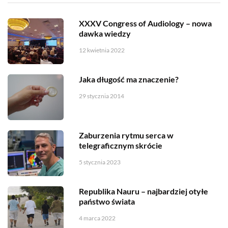
XXXV Congress of Audiology – nowa
dawka wiedzy
12 kwietnia 2022
Jaka długość ma znaczenie?
29 stycznia 2014
Zaburzenia rytmu serca w
telegraficznym skrócie
5 stycznia 2023
Republika Nauru – najbardziej otyłe
państwo świata
4 marca 2022