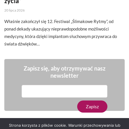
życia”
20 lipca 2026
Właśnie zakończył się 12. Festiwal „Ślimakowe Rytmy”, od
ponad dekady ukazujący nieprawdopodobne możliwości
medycyny, która dzięki implantom słuchowym przywraca do
świata dźwięków…
Zapisz się, aby otrzymywać nasz
newsletter
Strona korzysta z plików cookie. Warunki przechowywania lub