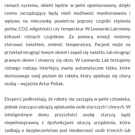
ramach systemu, obiekt będzie w pełni opomiarowany, dzięki
czemu zarządzający będą mieli możliwość monitorowania i
wpływu na mieszankę powietrza poprzez czujniki stężenia
pyłów, CO2, wilgotności czy temperatur. W Leonardo Lab mamy
kilkaset różnych czujników. Za pomocą emocji możemy
sterować światłem, zmienić temperaturę. Pacjent może na
przykład mrugnąć lewym okiem i zapali się światło, lub mrugnąć
prawym okiem i otworzy się okno. W Leonardo Lab testujemy
różnego rodzaju interfejsy, mamy automatyczne łóżko, które
dostosowuje swój poziom do robota, który opiekuje się chorą
osobą – wyjaśnia Artur Pollak.
Eksperci podkreślają, że roboty nie zastąpią w pełni człowieka,
jednak znacząco odciążą opiekunów osób starszych i chorych. W
inteligentnym domu przyszłości osobę starszą bądź
niepełnosprawną z dysfunkcjami otoczą urządzenia, które
zadbają o bezpieczeństwo pod nieobecność osób trzecich lub