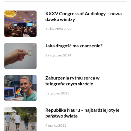
XXXV Congress of Audiology – nowa
dawka wiedzy
12 kwietnia 2022
Jaka długość ma znaczenie?
29 stycznia 2014
Zaburzenia rytmu serca w
telegraficznym skrócie
5 stycznia 2023
Republika Nauru – najbardziej otyłe
państwo świata
4 marca 2022