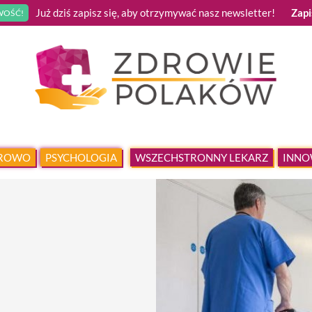
Już dziś zapisz się, aby otrzymywać nasz newsletter!
Zapi
OŚĆ!
DROWO
PSYCHOLOGIA
WSZECHSTRONNY LEKARZ
INNO