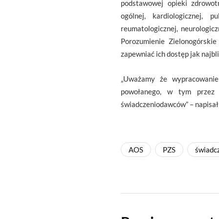
podstawowej opieki zdrowotnej
ogólnej, kardiologicznej, pu
reumatologicznej, neurologicz
Porozumienie Zielonogórski
zapewniać ich dostęp jak najbl
„Uważamy że wypracowanie z
powołanego, w tym przez Pa
świadczeniodawców” – napisał 
AOS
PZS
świadcz