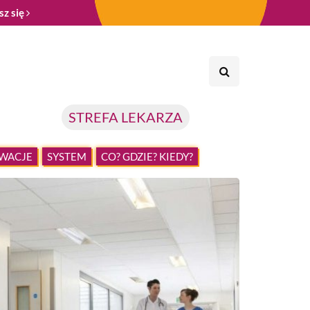
sz się
STREFA LEKARZA
WACJE
SYSTEM
CO? GDZIE? KIEDY?