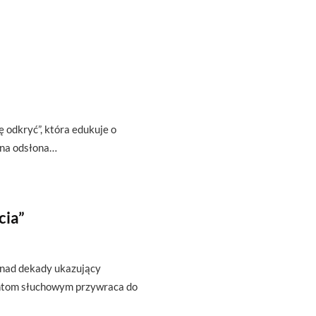
ę odkryć”, która edukuje o
zna odsłona…
cia”
onad dekady ukazujący
antom słuchowym przywraca do