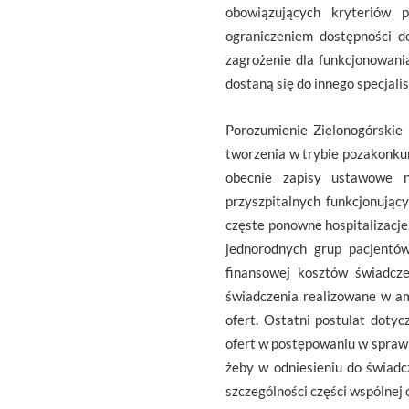
obowiązujących kryteriów p
ograniczeniem dostępności d
zagrożenie dla funkcjonowani
dostaną się do innego specjalis
Porozumienie Zielonogórskie 
tworzenia w trybie pozakonku
obecnie zapisy ustawowe ni
przyszpitalnych funkcjonując
częste ponowne hospitalizacje
jednorodnych grup pacjentó
finansowej kosztów świadcz
świadczenia realizowane w a
ofert. Ostatni postulat doty
ofert w postępowaniu w sprawi
żeby w odniesieniu do świad
szczególności części wspólnej