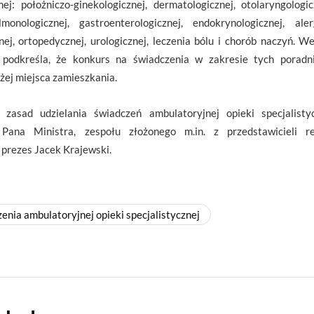
: położniczo-ginekologicznej, dermatologicznej, otolaryngologicz
lmonologicznej, gastroenterologicznej, endokrynologicznej, alerg
nej, ortopedycznej, urologicznej, leczenia bólu i chorób naczyń. 
e podkreśla, że konkurs na świadczenia w zakresie tych poradn
iżej miejsca zamieszkania.
asad udzielania świadczeń ambulatoryjnej opieki specjalist
na Ministra, zespołu złożonego m.in. z przedstawicieli re
prezes Jacek Krajewski.
enia ambulatoryjnej opieki specjalistycznej