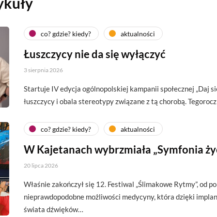
ykuły
co? gdzie? kiedy?
aktualności
Łuszczycy nie da się wyłączyć
3 sierpnia 2026
Startuje IV edycja ogólnopolskiej kampanii społecznej „Daj si
łuszczycy i obala stereotypy związane z tą chorobą. Tegoroc
co? gdzie? kiedy?
aktualności
W Kajetanach wybrzmiała „Symfonia ży
20 lipca 2026
Właśnie zakończył się 12. Festiwal „Ślimakowe Rytmy”, od p
nieprawdopodobne możliwości medycyny, która dzięki impl
świata dźwięków…