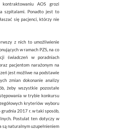
zy kontraktowaniu AOS grozi
 szpitalami. Ponadto jest to
szać się pacjenci, którzy nie
erwszy z nich to umożliwienie
onujących w ramach PZS, na co
acji świadczeń w poradniach
, oraz pacjentom narażonym na
czeń jest możliwe na podstawie
ych zmian dokonanie analizy
b, żeby wszystkie pozostałe
stępowania w trybie konkursu
zczegółowych kryteriów wyboru
grudnia 2017 r. w taki sposób,
nych. Postulat ten dotyczy w
ia są naturalnym uzupełnieniem