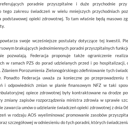
referujących poradnie przyszpitalne i duże przychodnie pr
o tego zakresu świadczeń w wielu mniejszych przychodniach poza
a podstawowej opieki zdrowotnej. To tam właśnie będą masowo zgła
ty.
powtarza swoje wcześniejsze postulaty dotyczące tej kwestii. Pi
rsowym brakujących jednoimiennych poradni przyszpitalnych funkcj
e pozwalają. Federacja proponuje także ograniczenie realiz
ych w ramach PZS do porad udzielanych przed i po hospitalizacji
. Zdaniem Porozumienia Zielonogórskiego zdefiniowanie tych świad
w. Ponadto Federacja uważa za konieczne po przeprowadzeniu t
eń i odpowiednich zmian w planie finansowym NFZ w taki sposó
mbulatoryjnej opiece zdrowotnej były kontraktowane na drodze po
czy zmiany zapisów rozporządzenia ministra zdrowia w sprawie s
e zawarcia umów o udzielanie świadczeń opieki zdrowotnej z dnia 06 
czeń w rodzaju AOS wyeliminować promowanie zasobów przyszpital
 oraz szczegółowej w odniesieniu do tych poradni, których świadczen