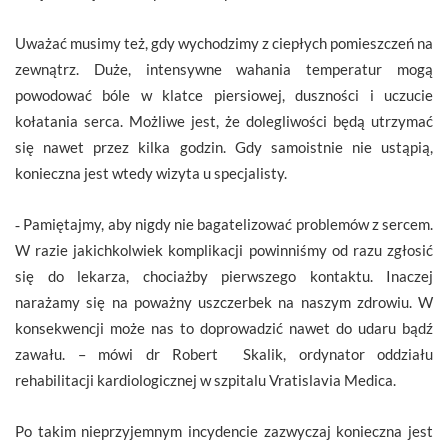
Uważać musimy też, gdy wychodzimy z ciepłych pomieszczeń na
zewnątrz. Duże, intensywne wahania temperatur mogą
powodować bóle w klatce piersiowej, duszności i uczucie
kołatania serca. Możliwe jest, że dolegliwości będą utrzymać
się nawet przez kilka godzin. Gdy samoistnie nie ustąpią,
konieczna jest wtedy wizyta u specjalisty.
­­‑ Pamiętajmy, aby nigdy nie bagatelizować problemów z sercem.
W razie jakichkolwiek komplikacji powinniśmy od razu zgłosić
się do lekarza, chociażby pierwszego kontaktu. Inaczej
narażamy się na poważny uszczerbek na naszym zdrowiu. W
konsekwencji może nas to doprowadzić nawet do udaru bądź
zawału. – mówi dr Robert Skalik, ordynator oddziału
rehabilitacji kardiologicznej w szpitalu Vratislavia Medica.
Po takim nieprzyjemnym incydencie zazwyczaj konieczna jest