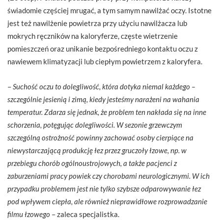
świadomie częściej mrugać, a tym samym nawilżać oczy. Istotne
jest też nawilżenie powietrza przy użyciu nawilżacza lub
mokrych ręczników na kaloryferze, częste wietrzenie
pomieszczeń oraz unikanie bezpośredniego kontaktu oczu z
nawiewem klimatyzacji lub ciepłym powietrzem z kaloryfera.
–
Suchość oczu to dolegliwość, która dotyka niemal każdego –
szczególnie jesienią i zimą, kiedy jesteśmy narażeni na wahania
temperatur. Zdarza się jednak, że problem ten nakłada się na inne
schorzenia, potęgując dolegliwości. W sezonie grzewczym
szczególną ostrożność powinny zachować osoby cierpiące na
niewystarczającą produkcję łez przez gruczoły łzowe, np. w
przebiegu chorób ogólnoustrojowych, a także pacjenci z
zaburzeniami pracy powiek czy chorobami neurologicznymi. W ich
przypadku problemem jest nie tylko szybsze odparowywanie łez
pod wpływem ciepła, ale również nieprawidłowe rozprowadzanie
filmu łzowego
– zaleca specjalistka.