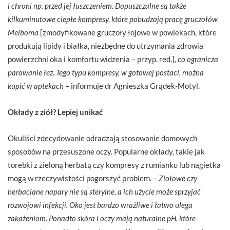
i chroni np. przed jej łuszczeniem. Dopuszczalne są także
kilkuminutowe ciepłe kompresy, które pobudzają pracę gruczołów
Meiboma
[zmodyfikowane gruczoły łojowe w powiekach, które
produkują lipidy i białka, niezbędne do utrzymania zdrowia
powierzchni oka i komfortu widzenia – przyp. red.]
, co ogranicza
parowanie łez. Tego typu kompresy, w gotowej postaci, można
kupić w aptekach
– informuje dr Agnieszka Grądek-Motyl.
Okłady z ziół? Lepiej unikać
Okuliści zdecydowanie odradzają stosowanie domowych
sposobów na przesuszone oczy. Popularne okłady, takie jak
torebki z zieloną herbatą czy kompresy z rumianku lub nagietka
mogą w rzeczywistości pogorszyć problem. –
Ziołowe czy
herbaciane napary nie są sterylne, a ich użycie może sprzyjać
rozwojowi infekcji. Oko jest bardzo wrażliwe i łatwo ulega
zakażeniom. Ponadto skóra i oczy mają naturalne pH, które