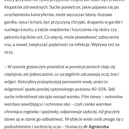
kłopotów zdrowotnych. Suche powietrze, jakie pojawia się po
uruchomieniu kaloryferów, może wysuszać błony śluzowe
gardła, nosa i krtani, być przyczyną chrypki, drapania w gardle i
suchego kaszlu, a także swędzenia i łuszczenia się skóry czy
pękania kącików ust. Co więcej, może powodować zaburzenia
snu, a nawet zwiększać podatność na infekcje. Wpływa też na
oczy.
–
W sezonie grzewczym powietrze w pomieszczeniach staje się
cieplejsze, ale jednocześnie, co szczególnie odczuwają oczy, traci
wilgoć. Kaloryfery przyspieszają parowanie wody, przez co
wilgotność spada poniżej optymalnego poziomu 40-50%. Taki
suchy mikroklimat obciąża narząd wzroku. Film łzowy – naturalna
warstwa nawilżająca i ochronna oka – czyli cienka warstwa
chroniąca rogówkę i spojówkę, odparowuje szybciej, niż gruczoły
łzowe są w stanie go odbudować. W efekcie wiele osób zmaga się z
podrażnieniem i suchością oczu
– tłumaczy
dr Agnieszka