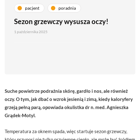
pacjent
poradnia
Sezon grzewczy wysusza oczy!
1 października 2025
Suche powietrze podrażnia skórę, gardło i nos, ale również
oczy. O tym, jak dbać o wzrok jesienią i zimą, kiedy kaloryfery
grzeją pełną parą, opowiada okulistka dr n. med. Agnieszka
Grądek-Motyl.
Temperatura za oknem spada, więc startuje sezon grzewczy,
który przynosi nie tylko przyjemne ciepło, ale może być źródłem