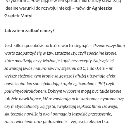
ryzyko otarć. Powstające w ten sposób mikrourazy stwarzają
idealne warunki do rozwoju infekcji – mówi
dr Agnieszka
Grądek-Motyl
.
Jak zatem zadbać o oczy?
Jest kilka sposobów, po które warto sięgnąć. –
Przede wszystkim
warto zaopatrzyć się w tzw. sztuczne łzy, czyli specjalne krople,
które nawilżają oczy. Można je kupić bez recepty. Najczęściej
zawierają kwas hialuronowy w stężeniu od 0,1 do 0,4% – im
wyższe stężenie, tym krople są gęstsze i dłużej utrzymują efekt
nawilżenia. Ten sam efekt dają krople z glicerolem i PVP, czyli
poliwinylopirolidonem. Dobrym wyborem mogą być także krople
lub żele nawilżające, które zawierają m.in. karbomer, hypromelozę
czy metylocelulozę. Są gęste, zwiększają lepkość filmu łzowego,
skutecznie nawilżają oko i pomagają łagodzić przesuszenie,
zaczerwienienie oraz podrażnienie
– wyjaśnia ekspertka.