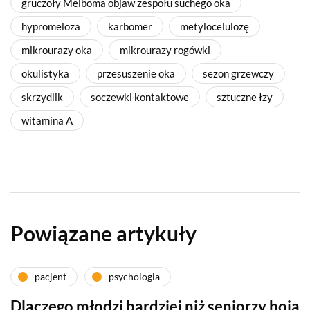
gruczoły Meiboma objaw zespołu suchego oka
hypromeloza
karbomer
metylocelulozę
mikrourazy oka
mikrourazy rogówki
okulistyka
przesuszenie oka
sezon grzewczy
skrzydlik
soczewki kontaktowe
sztuczne łzy
witamina A
Powiązane artykuły
pacjent
psychologia
Dlaczego młodzi bardziej niż seniorzy boją