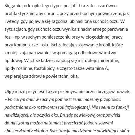
Sięganie po krople tego typu specjalistka zaleca zarówno
profilaktycznie, aby chronić oczy przed suchym powietrzem, jak
i wtedy, gdy pojawia się łagodna lub nasilona suchość oczu. W
sytuacjach, gdy suchość oczu wynika z nadmiernego parowania
łez – np. w suchym pomieszczeniu przy wielogodzinnej pracy
przy komputerze – okuliści zalecają stosowanie kropli, które
zmniejszają parowanie i wspomagają odbudowę warstwy
lipidowej. W ich składzie znajdują się m.in. oleje mineralne,
lipidy roślinne, fosfolipidy, a często także witamina A,
wspierająca zdrowie powierzchni oka.
Ulgę może przynieść także przemywanie oczu i brzegów powiek.
–
Po całym dniu w suchym pomieszczeniu możemy przepłukać
podrażnione oko roztworem soli fizjologicznej. Nie spełni to funkcji
nawilżającej, ale oczyści oko. Bruzdę powiekową oraz powieki
dolną i górną można natomiast przecierać jednorazowymi
chusteczkami z ektoiną. Substancja ma działanie nawilżające skórę