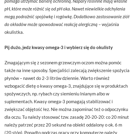
pomaga utrzymać barierę ochronną. Napary roślinne mają własne
pH, które może różnić się od pH oka. Nawet niewielkie odchylenia
mogą podrażnić spojówkę i rogówkę. Dodatkowo zastosowanie ziół
do okładów może spowodować reakcję alergiczną
– wyjaśnia
okulistka.
Pij dużo, jedz kwasy omega-3 i wybierz się do okulisty
Zmagającym się z sezonem grzewczym oczom można pomóc
także na inne sposoby. Specjaliści zalecają zwiększenie spożycia
płynów – nawet do 2-3 litrów dziennie. Warto również
wzbogacić dietę o kwasy omega-3, znajdujące się w produktach
spożywczych, np. rybach czy siemieniu lnianym albo w
suplementach. Kwasy omega-3 pomagają stabilizować i
zwiększać objętość łez. Nie można zapominać też o odpoczynku
dla oczu. Tu należy stosować tzw. zasadę 20-20-20: co 20 minut
należy patrzeć przez 20 sekund na obiekt oddalony o ok. 6 m
(20 stóp). Ponadto podczas pracy przy komputerze należy