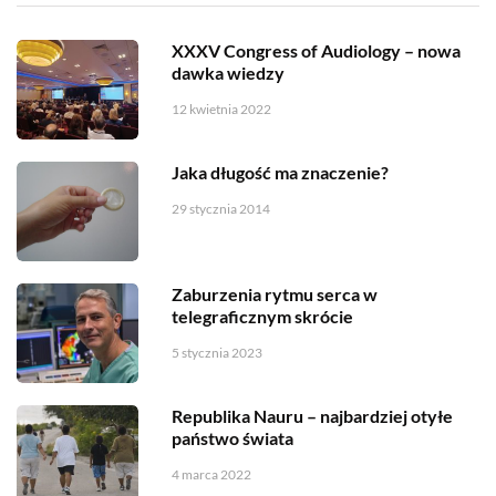
XXXV Congress of Audiology – nowa
dawka wiedzy
12 kwietnia 2022
Jaka długość ma znaczenie?
29 stycznia 2014
Zaburzenia rytmu serca w
telegraficznym skrócie
5 stycznia 2023
Republika Nauru – najbardziej otyłe
państwo świata
4 marca 2022