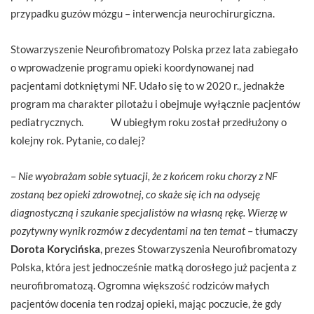
przypadku guzów mózgu – interwencja neurochirurgiczna.
Stowarzyszenie Neurofibromatozy Polska przez lata zabiegało
o wprowadzenie programu opieki koordynowanej nad
pacjentami dotkniętymi NF. Udało się to w 2020 r., jednakże
program ma charakter pilotażu i obejmuje wyłącznie pacjentów
pediatrycznych. W ubiegłym roku został przedłużony o
kolejny rok. Pytanie, co dalej?
–
Nie wyobrażam sobie sytuacji, że z końcem roku chorzy z NF
zostaną bez opieki zdrowotnej, co skaże się ich na odyseję
diagnostyczną i szukanie specjalistów na własną rękę. Wierzę w
pozytywny wynik rozmów z decydentami na ten temat
– tłumaczy
Dorota Korycińska
, prezes Stowarzyszenia Neurofibromatozy
Polska, która jest jednocześnie matką dorosłego już pacjenta z
neurofibromatozą. Ogromna większość rodziców małych
pacjentów docenia ten rodzaj opieki, mając poczucie, że gdy