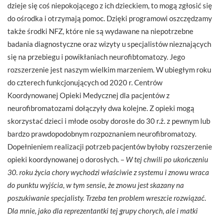
dzieje się coś niepokojącego z ich dzieckiem, to mogą zgłosić się
do ośrodka i otrzymają pomoc. Dzięki programowi oszczędzamy
także środki NFZ, które nie są wydawane na niepotrzebne
badania diagnostyczne oraz wizyty u specjalistów nieznających
się na przebiegu i powikłaniach neurofibtomatozy. Jego
rozszerzenie jest naszym wielkim marzeniem. W ubiegłym roku
do czterech funkcjonujących od 2020 r. Centrów
Koordynowanej Opieki Medycznej dla pacjentów z
neurofibromatozami dołączyły dwa kolejne. Z opieki mogą
skorzystać dzieci i młode osoby dorosłe do 30 r.ż. z pewnym lub
bardzo prawdopodobnym rozpoznaniem neurofibromatozy.
Dopełnieniem realizacji potrzeb pacjentów byłoby rozszerzenie
opieki koordynowanej o dorosłych. –
W tej chwili po ukończeniu
30. roku życia chory wychodzi właściwie z systemu i znowu wraca
do punktu wyjścia, w tym sensie, że znowu jest skazany na
poszukiwanie specjalisty. Trzeba ten problem wreszcie rozwiązać.
Dla mnie, jako dla reprezentantki tej grupy chorych, ale i matki