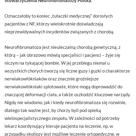
Stowarzyszenia Neurofibromatozy Polska.
Oznaczałoby to koniec „tułaczki medycznej” dorosłych
pacjentów z NF, którzy wielokrotnie doświadczają
nieprzewidywalnych incydentów związanych z chorobą.
Neurofibromatoza jest nieuleczalną chorobą genetyczną, z
którą – jak obrazowo mówią specjaliści i pacjenci – żyje się
niczym na tykającej bombie. W jej przebiegu niemal u
wszystkich chorych tworzą się liczne guzy i guzki o charakterze
nerwiakowłókniaków oraz znacznie groźniejsze
nerwiakowłókniaki splotowate, które mogą doprowadzić do
znaczącej deformacji ciała, a także uszkodzić kluczowe narządy.
Nigdy nie wiadomo, jak i kiedy neurofibromatoza się rozwinie,
dlatego tak ważne jest, by chorzy byli pod opieką
wielospecjalistycznego zespołu. W zależności od potrzeby
lekarz koordynujący kieruje pacjenta na leczenie, np. w
przypadku skoliozy jest możliwe leczenie ortopedyczne, w