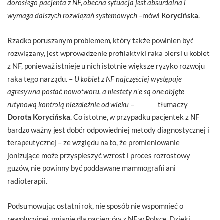
dorosłego pacjenta z NF, obecna sytuacja jest absurdalna i
wymaga dalszych rozwiązań systemowych
–mówi
Korycińska
.
Rzadko poruszanym problemem, który także powinien być
rozwiązany, jest wprowadzenie profilaktyki raka piersi u kobiet
z NF, ponieważ istnieje u nich istotnie większe ryzyko rozwoju
raka tego narządu. –
U kobiet z NF najczęściej występuje
agresywna postać nowotworu, a niestety nie są one objęte
rutynową kontrolą niezależnie od wieku
– tłumaczy
Dorota Korycińska
. Co istotne, w przypadku pacjentek z NF
bardzo ważny jest dobór odpowiedniej metody diagnostycznej i
terapeutycznej – ze względu na to, że promieniowanie
jonizujące może przyspieszyć wzrost i proces rozrostowy
guzów, nie powinny być poddawane mammografii ani
radioterapii.
Podsumowując ostatni rok, nie sposób nie wspomnieć o
rewolucyjnej zmianie dla pacjentów z NF w Polsce. Dzięki