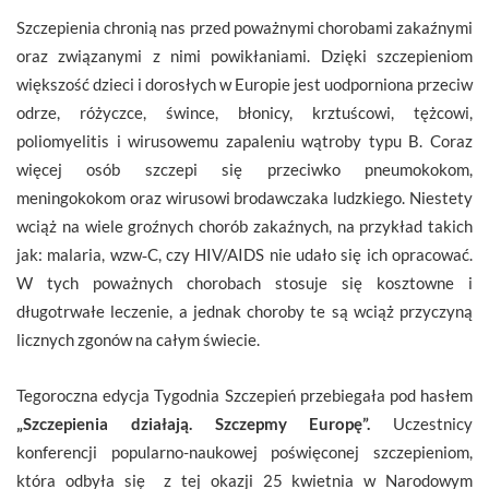
Szczepienia chronią nas przed poważnymi chorobami zakaźnymi
oraz związanymi z nimi powikłaniami. Dzięki szczepieniom
większość dzieci i dorosłych w Europie jest uodporniona przeciw
odrze, różyczce, śwince, błonicy, krztuścowi, tężcowi,
poliomyelitis i wirusowemu zapaleniu wątroby typu B. Coraz
więcej osób szczepi się przeciwko pneumokokom,
meningokokom oraz wirusowi brodawczaka ludzkiego. Niestety
wciąż na wiele groźnych chorób zakaźnych, na przykład takich
jak: malaria, wzw‑C, czy HIV/AIDS nie udało się ich opracować.
W tych poważnych chorobach stosuje się kosztowne i
długotrwałe leczenie, a jednak choroby te są wciąż przyczyną
licznych zgonów na całym świecie.
Tegoroczna edycja Tygodnia Szczepień przebiegała pod hasłem
„Szczepienia działają. Szczepmy Europę”.
Uczestnicy
konferencji popularno-naukowej poświęconej szczepieniom,
która odbyła się z tej okazji 25 kwietnia w Narodowym