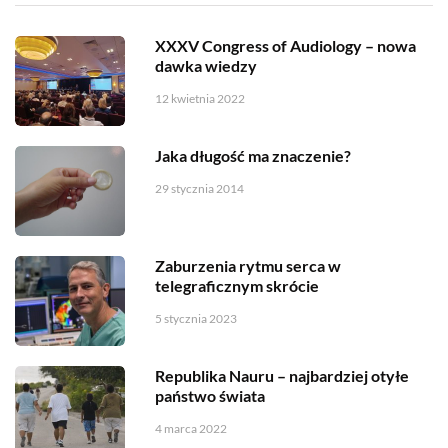
XXXV Congress of Audiology – nowa
dawka wiedzy
12 kwietnia 2022
Jaka długość ma znaczenie?
29 stycznia 2014
Zaburzenia rytmu serca w
telegraficznym skrócie
5 stycznia 2023
Republika Nauru – najbardziej otyłe
państwo świata
4 marca 2022