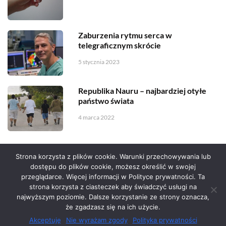
Zaburzenia rytmu serca w
telegraficznym skrócie
5 stycznia 2023
Republika Nauru – najbardziej otyłe
państwo świata
4 marca 2022
Strona korzysta z plików cookie. Warunki przechowywania lub
dostępu do plików cookie, możesz określić w swojej
przeglądarce. Więcej informacji w Polityce prywatności. Ta
Serwis zaprojektował
Grzegorz Sztank
.
strona korzysta z ciasteczek aby świadczyć usługi na
najwyższym poziomie. Dalsze korzystanie ze strony oznacza,
że zgadzasz się na ich użycie.
Akceptuję
Nie wyrażam zgody
Polityka prywatności