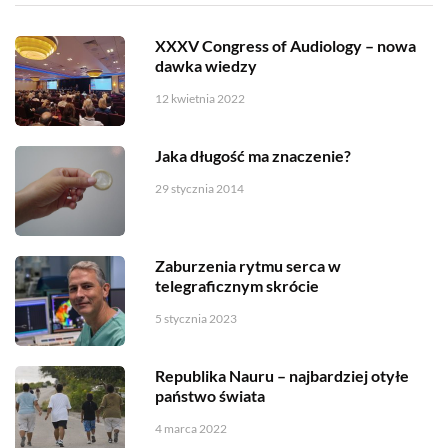
XXXV Congress of Audiology – nowa
dawka wiedzy
12 kwietnia 2022
Jaka długość ma znaczenie?
29 stycznia 2014
Zaburzenia rytmu serca w
telegraficznym skrócie
5 stycznia 2023
Republika Nauru – najbardziej otyłe
państwo świata
4 marca 2022