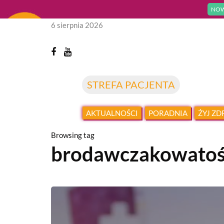
NOW
6 sierpnia 2026
STREFA PACJENTA
AKTUALNOŚCI
PORADNIA
ŻYJ Z
Browsing tag
brodawczakowatoś