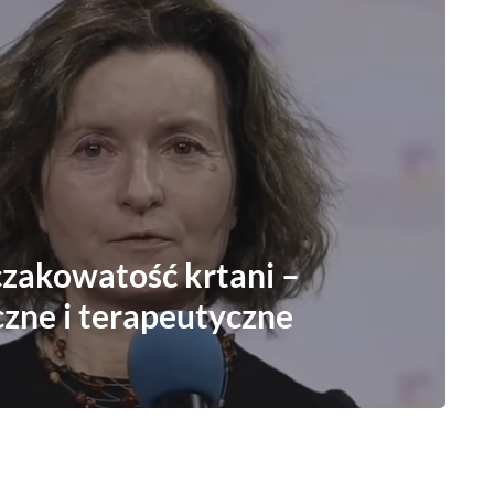
zakowatość krtani –
zne i terapeutyczne