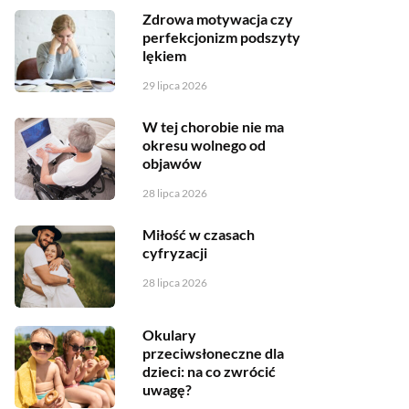
Zdrowa motywacja czy
perfekcjonizm podszyty
lękiem
29 lipca 2026
W tej chorobie nie ma
okresu wolnego od
objawów
28 lipca 2026
Miłość w czasach
cyfryzacji
28 lipca 2026
Okulary
przeciwsłoneczne dla
dzieci: na co zwrócić
uwagę?