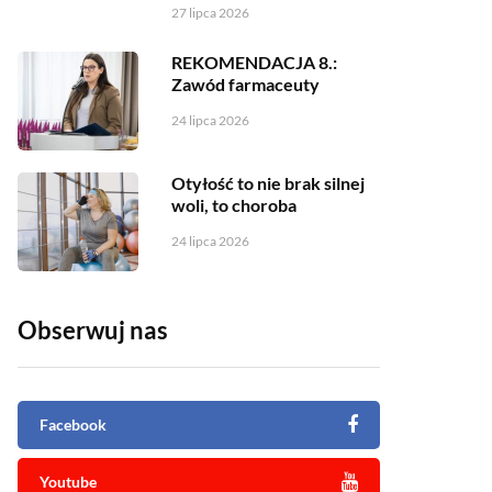
27 lipca 2026
REKOMENDACJA 8.:
Zawód farmaceuty
24 lipca 2026
Otyłość to nie brak silnej
woli, to choroba
24 lipca 2026
Obserwuj nas
Facebook
Youtube