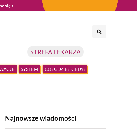
sz się
STREFA LEKARZA
WACJE
SYSTEM
CO? GDZIE? KIEDY?
Najnowsze wiadomości