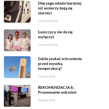
Dlaczego młodzi bardziej
niż seniorzy boją się
starości
5 sierpnia 2026
Łuszczycy nie da się
wyłączyć
3 sierpnia 2026
Gdzie szukać schronienia
przed wysoką
temperaturą?
31 lipca 2026
REKOMENDACJA 8.:
Promowanie wdrożeń
30 lipca 2026