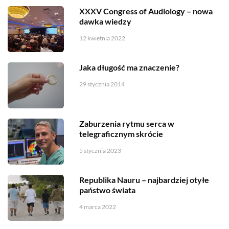
XXXV Congress of Audiology – nowa
dawka wiedzy
12 kwietnia 2022
Jaka długość ma znaczenie?
29 stycznia 2014
Zaburzenia rytmu serca w
telegraficznym skrócie
5 stycznia 2023
Republika Nauru – najbardziej otyłe
państwo świata
4 marca 2022