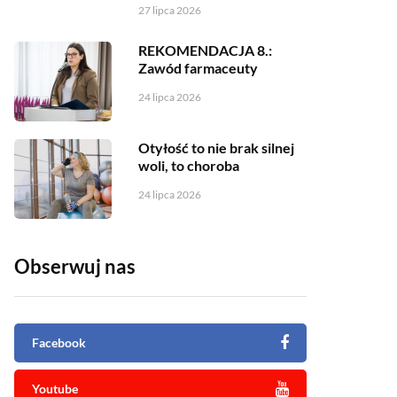
27 lipca 2026
REKOMENDACJA 8.:
Zawód farmaceuty
24 lipca 2026
Otyłość to nie brak silnej
woli, to choroba
24 lipca 2026
Obserwuj nas
Facebook
Youtube