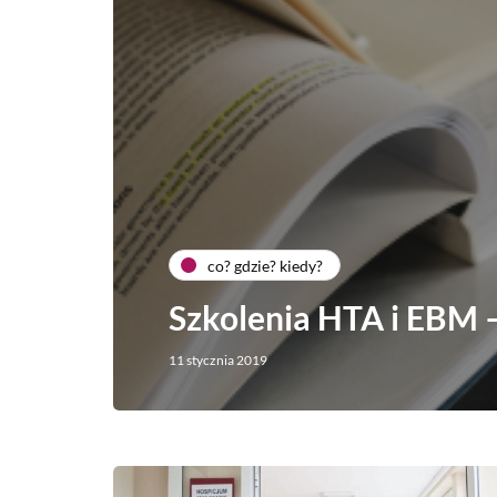
co? gdzie? kiedy?
Szkolenia HTA i EBM –
11 stycznia 2019