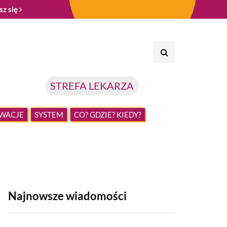
sz się
STREFA LEKARZA
WACJE
SYSTEM
CO? GDZIE? KIEDY?
Najnowsze wiadomości