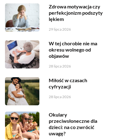
Zdrowa motywacja czy
perfekcjonizm podszyty
lękiem
29 lipca 2026
W tej chorobie nie ma
okresu wolnego od
objawów
28 lipca 2026
Miłość w czasach
cyfryzacji
28 lipca 2026
Okulary
przeciwsłoneczne dla
dzieci: na co zwrócić
uwagę?