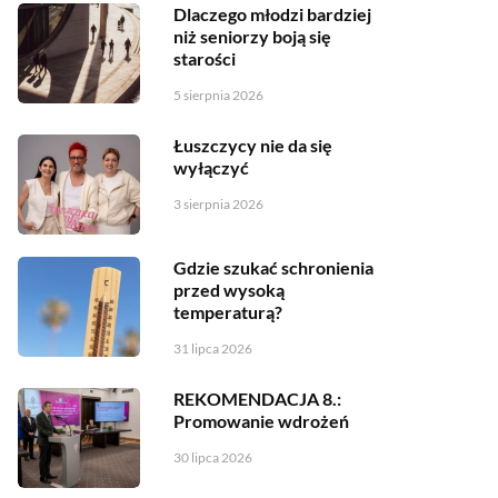
Dlaczego młodzi bardziej
niż seniorzy boją się
starości
5 sierpnia 2026
Łuszczycy nie da się
wyłączyć
3 sierpnia 2026
Gdzie szukać schronienia
przed wysoką
temperaturą?
31 lipca 2026
REKOMENDACJA 8.:
Promowanie wdrożeń
30 lipca 2026