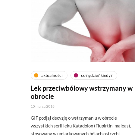
aktualności
co? gdzie? kiedy?
Lek przeciwbólowy wstrzymany w
obrocie
15 marca 2018
GIF podjął decyzję o wstrzymaniu w obrocie
wszystkich serii leku Katadolon (Flupirtini maleas),
stosowany w umiarkowanych bólach ostrych i