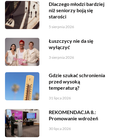
Dlaczego młodzi bardziej
niż seniorzy boją się
starości
5 sierpnia 2026
Łuszczycy nie da się
wyłączyć
3 sierpnia 2026
Gdzie szukać schronienia
przed wysoką
temperaturą?
31 lipca 2026
REKOMENDACJA 8.:
Promowanie wdrożeń
30 lipca 2026