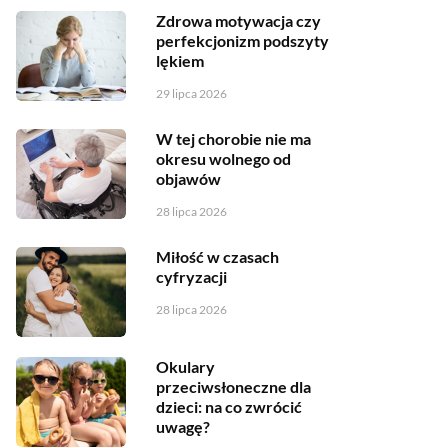
Zdrowa motywacja czy
perfekcjonizm podszyty
lękiem
29 lipca 2026
W tej chorobie nie ma
okresu wolnego od
objawów
28 lipca 2026
Miłość w czasach
cyfryzacji
28 lipca 2026
Okulary
przeciwsłoneczne dla
dzieci: na co zwrócić
uwagę?