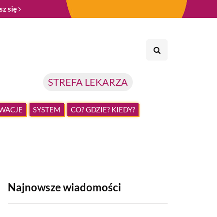
sz się
STREFA LEKARZA
WACJE
SYSTEM
CO? GDZIE? KIEDY?
Najnowsze wiadomości