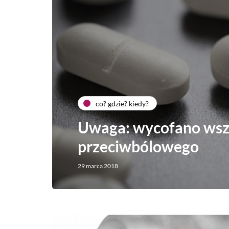
co? gdzie? kiedy?
Uwaga: wycofano wszy
przeciwbólowego
29 marca 2018