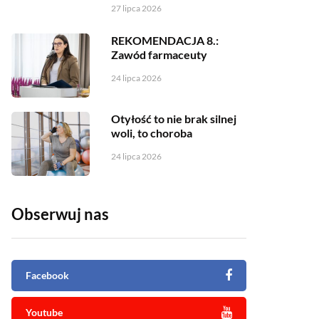
27 lipca 2026
REKOMENDACJA 8.:
Zawód farmaceuty
24 lipca 2026
Otyłość to nie brak silnej
woli, to choroba
24 lipca 2026
Obserwuj nas
Facebook
Youtube