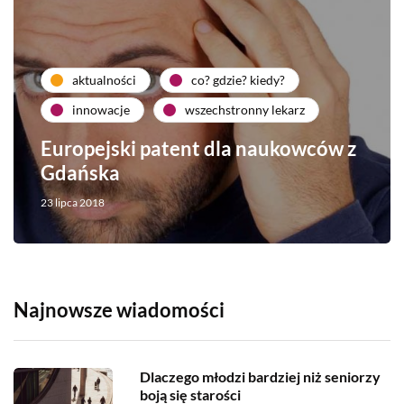
aktualności
co? gdzie? kiedy?
innowacje
wszechstronny lekarz
Europejski patent dla naukowców z
Gdańska
23 lipca 2018
Najnowsze wiadomości
Dlaczego młodzi bardziej niż seniorzy
boją się starości