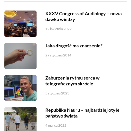
XXXV Congress of Audiology – nowa
dawka wiedzy
12 kwietnia 2022
Jaka długość ma znaczenie?
29 stycznia 2014
Zaburzenia rytmu serca w
telegraficznym skrócie
5 stycznia 2023
Republika Nauru – najbardziej otyłe
państwo świata
4 marca 2022