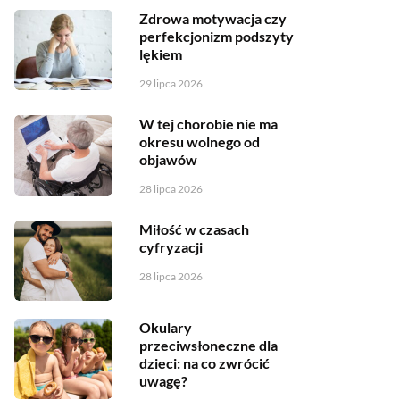
Zdrowa motywacja czy
perfekcjonizm podszyty
lękiem
29 lipca 2026
W tej chorobie nie ma
okresu wolnego od
objawów
28 lipca 2026
Miłość w czasach
cyfryzacji
28 lipca 2026
Okulary
przeciwsłoneczne dla
dzieci: na co zwrócić
uwagę?