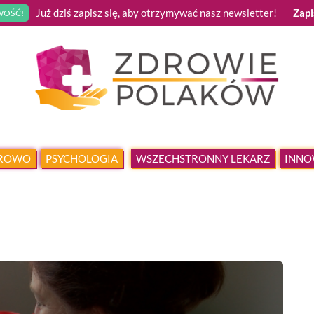
Już dziś zapisz się, aby otrzymywać nasz newsletter!
Zapi
OŚĆ!
DROWO
PSYCHOLOGIA
WSZECHSTRONNY LEKARZ
INNO