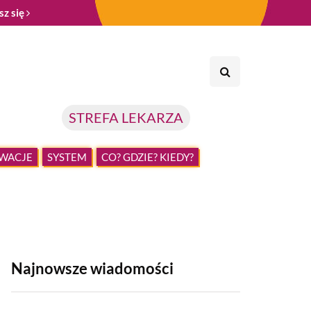
sz się
STREFA LEKARZA
WACJE
SYSTEM
CO? GDZIE? KIEDY?
Najnowsze wiadomości