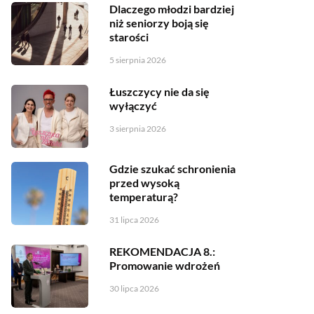
Dlaczego młodzi bardziej
niż seniorzy boją się
starości
5 sierpnia 2026
Łuszczycy nie da się
wyłączyć
3 sierpnia 2026
Gdzie szukać schronienia
przed wysoką
temperaturą?
31 lipca 2026
REKOMENDACJA 8.:
Promowanie wdrożeń
30 lipca 2026