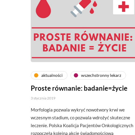
aktualności
wszechstronny lekarz
Proste równanie: badanie=życie
3 stycznia 2019
Morfologia pozwala wykryć nowotwory krwi we
wczesnym stadium, co pozwala wdrożyć skuteczne
leczenie. Polska Koalicja Pacjentów Onkologicznych
rozpoczęła kolejną akcję świadomościową