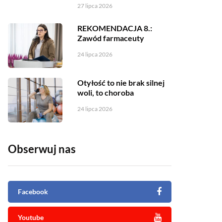
27 lipca 2026
REKOMENDACJA 8.:
Zawód farmaceuty
24 lipca 2026
Otyłość to nie brak silnej
woli, to choroba
24 lipca 2026
Obserwuj nas
Facebook
Youtube