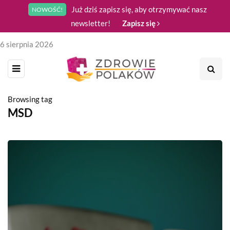
Już dziś zapisz się, aby otrzymywać nasz
NOWOŚĆ!
newsletter!
Zapisz się
6 sierpnia 2026
Browsing tag
MSD