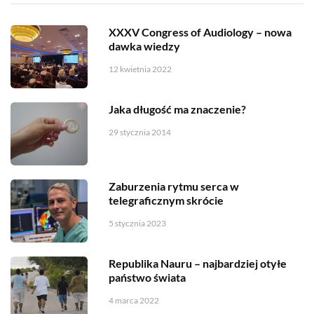
XXXV Congress of Audiology – nowa
dawka wiedzy
12 kwietnia 2022
Jaka długość ma znaczenie?
29 stycznia 2014
Zaburzenia rytmu serca w
telegraficznym skrócie
5 stycznia 2023
Republika Nauru – najbardziej otyłe
państwo świata
4 marca 2022