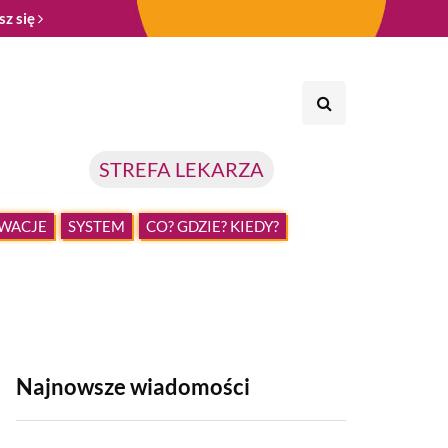
sz się
STREFA LEKARZA
WACJE
SYSTEM
CO? GDZIE? KIEDY?
Najnowsze wiadomości