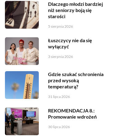
Dlaczego młodzi bardziej
niż seniorzy boją się
starości
5 sierpnia 2026
Łuszczycy nie da się
wyłączyć
3 sierpnia 2026
Gdzie szukać schronienia
przed wysoką
temperaturą?
31 lipca 2026
REKOMENDACJA 8.:
Promowanie wdrożeń
30 lipca 2026