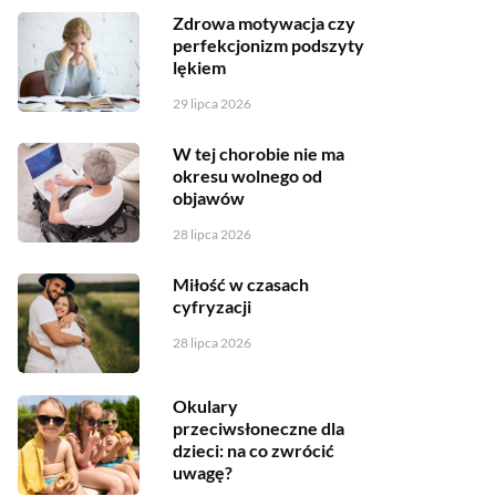
Zdrowa motywacja czy
perfekcjonizm podszyty
lękiem
29 lipca 2026
W tej chorobie nie ma
okresu wolnego od
objawów
28 lipca 2026
Miłość w czasach
cyfryzacji
28 lipca 2026
Okulary
przeciwsłoneczne dla
dzieci: na co zwrócić
uwagę?