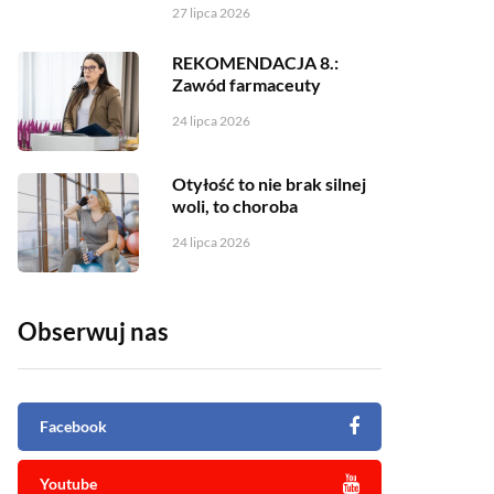
27 lipca 2026
REKOMENDACJA 8.:
Zawód farmaceuty
24 lipca 2026
Otyłość to nie brak silnej
woli, to choroba
24 lipca 2026
Obserwuj nas
Facebook
Youtube