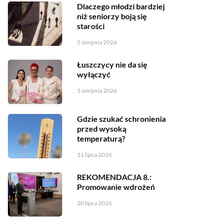
Dlaczego młodzi bardziej
niż seniorzy boją się
starości
5 sierpnia 2026
Łuszczycy nie da się
wyłączyć
3 sierpnia 2026
Gdzie szukać schronienia
przed wysoką
temperaturą?
31 lipca 2026
REKOMENDACJA 8.:
Promowanie wdrożeń
30 lipca 2026