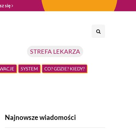
sz się
STREFA LEKARZA
WACJE
SYSTEM
CO? GDZIE? KIEDY?
Najnowsze wiadomości