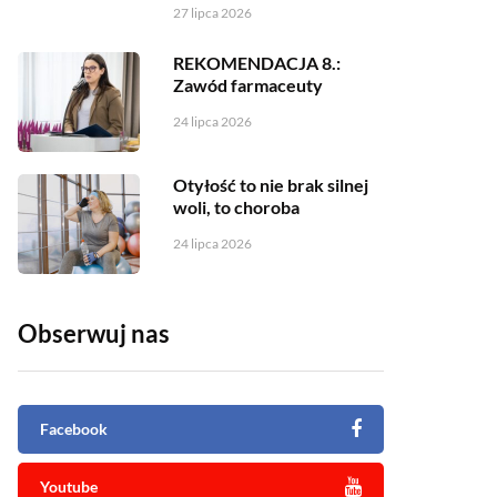
27 lipca 2026
REKOMENDACJA 8.:
Zawód farmaceuty
24 lipca 2026
Otyłość to nie brak silnej
woli, to choroba
24 lipca 2026
Obserwuj nas
Facebook
Youtube