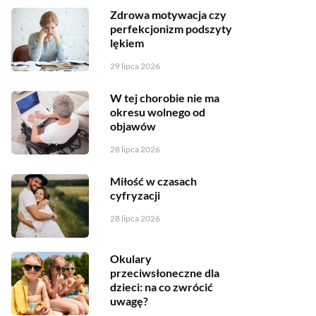
Zdrowa motywacja czy
perfekcjonizm podszyty
lękiem
29 lipca 2026
W tej chorobie nie ma
okresu wolnego od
objawów
28 lipca 2026
Miłość w czasach
cyfryzacji
28 lipca 2026
Okulary
przeciwsłoneczne dla
dzieci: na co zwrócić
uwagę?