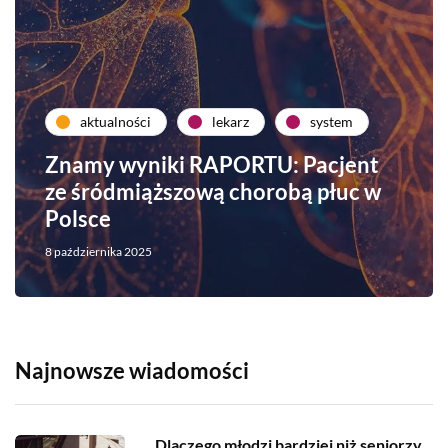
aktualności
lekarz
system
Znamy wyniki RAPORTU: Pacjent
ze śródmiąższową chorobą płuc w
Polsce
8 października 2025
Najnowsze wiadomości
Dlaczego młodzi bardziej niż seniorzy