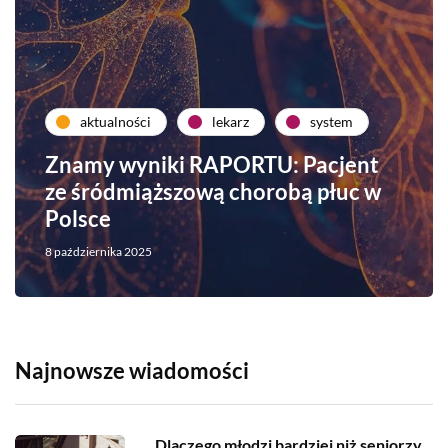
aktualności
lekarz
system
Znamy wyniki RAPORTU: Pacjent
ze śródmiąższową chorobą płuc w
Polsce
8 października 2025
Najnowsze wiadomości
Dlaczego młodzi bardziej niż seniorzy