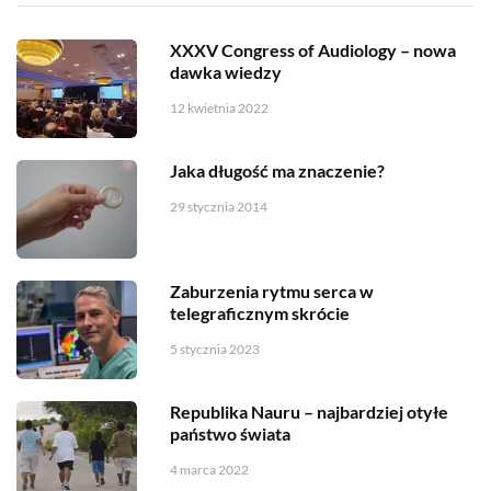
XXXV Congress of Audiology – nowa
dawka wiedzy
12 kwietnia 2022
Jaka długość ma znaczenie?
29 stycznia 2014
Zaburzenia rytmu serca w
telegraficznym skrócie
5 stycznia 2023
Republika Nauru – najbardziej otyłe
państwo świata
4 marca 2022