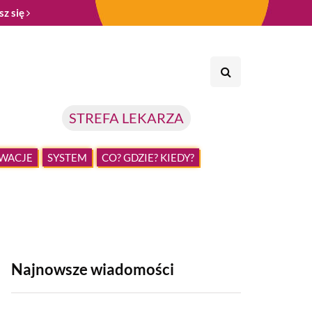
sz się
STREFA LEKARZA
WACJE
SYSTEM
CO? GDZIE? KIEDY?
Najnowsze wiadomości