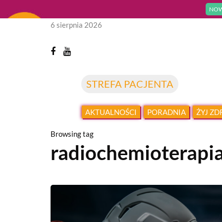
NOW
6 sierpnia 2026
STREFA PACJENTA
AKTUALNOŚCI
PORADNIA
ŻYJ Z
Browsing tag
radiochemioterapi