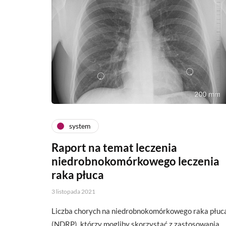
system
Raport na temat leczenia
niedrobnokomórkowego leczenia
raka płuca
3 listopada 2021
Liczba chorych na niedrobnokomórkowego raka płuc
(NDRP), którzy mogliby skorzystać z zastosowania