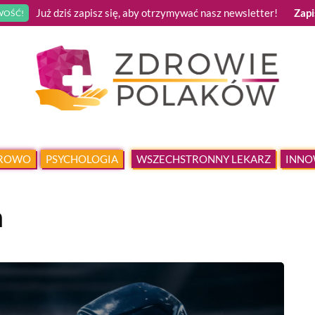
Już dziś zapisz się, aby otrzymywać nasz newsletter!
Zapi
OŚĆ!
DROWO
PSYCHOLOGIA
WSZECHSTRONNY LEKARZ
INNO
a