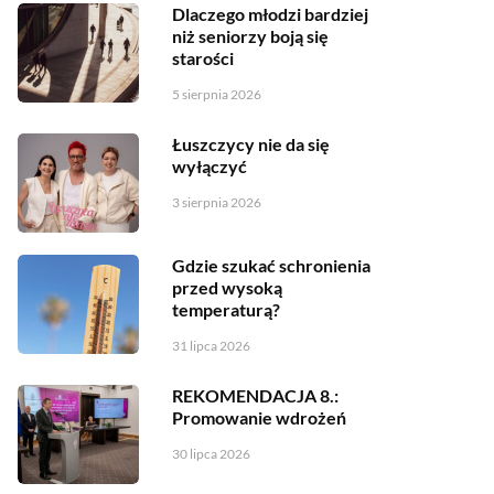
Dlaczego młodzi bardziej
niż seniorzy boją się
starości
5 sierpnia 2026
Łuszczycy nie da się
wyłączyć
3 sierpnia 2026
Gdzie szukać schronienia
przed wysoką
temperaturą?
31 lipca 2026
REKOMENDACJA 8.:
Promowanie wdrożeń
30 lipca 2026