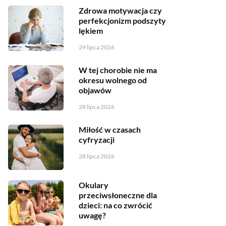
Zdrowa motywacja czy
perfekcjonizm podszyty
lękiem
29 lipca 2026
W tej chorobie nie ma
okresu wolnego od
objawów
28 lipca 2026
Miłość w czasach
cyfryzacji
28 lipca 2026
Okulary
przeciwsłoneczne dla
dzieci: na co zwrócić
uwagę?