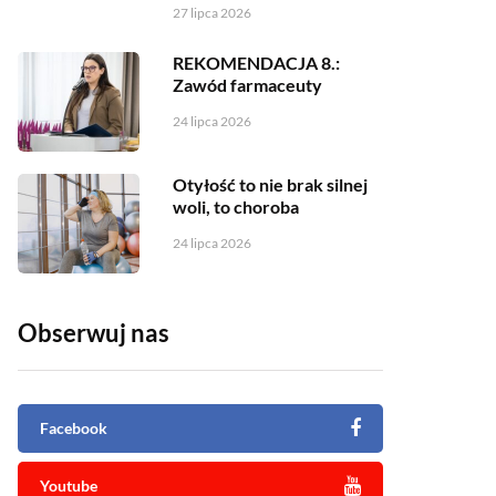
27 lipca 2026
REKOMENDACJA 8.:
Zawód farmaceuty
24 lipca 2026
Otyłość to nie brak silnej
woli, to choroba
24 lipca 2026
Obserwuj nas
Facebook
Youtube