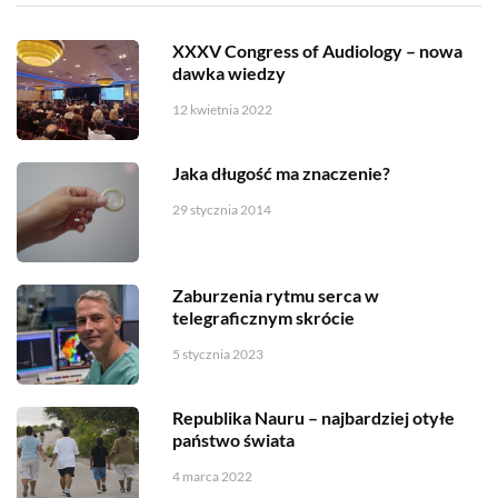
XXXV Congress of Audiology – nowa
dawka wiedzy
12 kwietnia 2022
Jaka długość ma znaczenie?
29 stycznia 2014
Zaburzenia rytmu serca w
telegraficznym skrócie
5 stycznia 2023
Republika Nauru – najbardziej otyłe
państwo świata
4 marca 2022