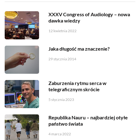
XXXV Congress of Audiology – nowa
dawka wiedzy
12 kwietnia 2022
Jaka długość ma znaczenie?
29 stycznia 2014
Zaburzenia rytmu serca w
telegraficznym skrócie
5 stycznia 2023
Republika Nauru – najbardziej otyłe
państwo świata
4 marca 2022