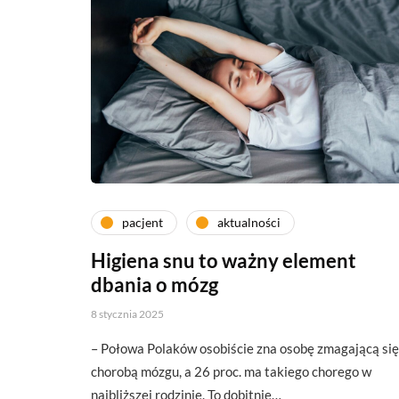
pacjent
aktualności
Higiena snu to ważny element
dbania o mózg
8 stycznia 2025
– Połowa Polaków osobiście zna osobę zmagającą się
chorobą mózgu, a 26 proc. ma takiego chorego w
najbliższej rodzinie. To dobitnie…