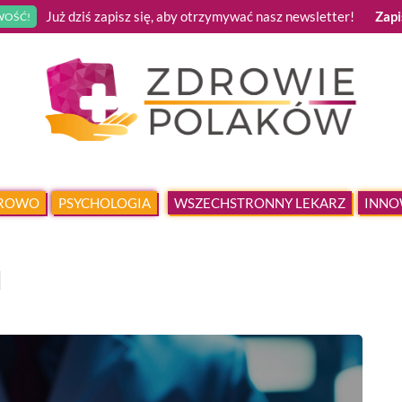
Już dziś zapisz się, aby otrzymywać nasz newsletter!
Zapi
OŚĆ!
DROWO
PSYCHOLOGIA
WSZECHSTRONNY LEKARZ
INNO
u