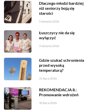
Dlaczego młodzi bardziej
niż seniorzy boją się
starości
5 sierpnia 2026
Łuszczycy nie da się
wyłączyć
3 sierpnia 2026
Gdzie szukać schronienia
przed wysoką
temperaturą?
31 lipca 2026
REKOMENDACJA 8.:
Promowanie wdrożeń
30 lipca 2026