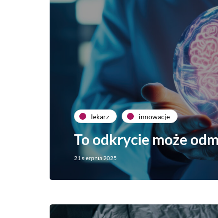
lekarz
innowacje
To odkrycie może odm
21 sierpnia 2025