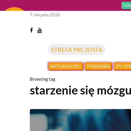
NOW
7 sierpnia 2026
STREFA PACJENTA
AKTUALNOŚCI
PORADNIA
ŻYJ Z
Browsing tag
starzenie się mózg