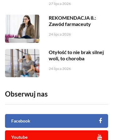
27 lipca 2026
REKOMENDACJA 8.:
Zawód farmaceuty
24 lipca 2026
Otyłość to nie brak silnej
woli, to choroba
24 lipca 2026
Obserwuj nas
Facebook
Youtube