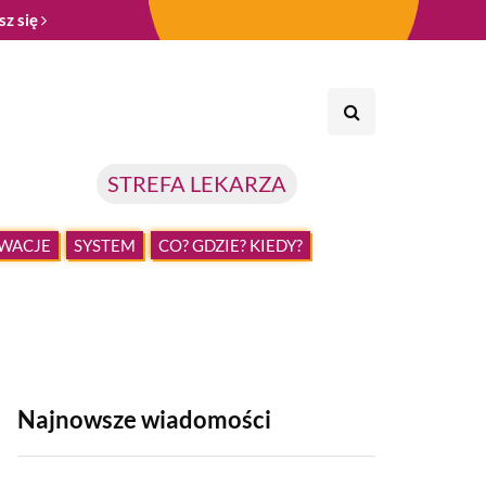
sz się
STREFA LEKARZA
WACJE
SYSTEM
CO? GDZIE? KIEDY?
Najnowsze wiadomości