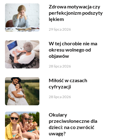
Zdrowa motywacja czy
perfekcjonizm podszyty
lękiem
29 lipca 2026
W tej chorobie nie ma
okresu wolnego od
objawów
28 lipca 2026
Miłość w czasach
cyfryzacji
28 lipca 2026
Okulary
przeciwsłoneczne dla
dzieci: na co zwrócić
uwagę?