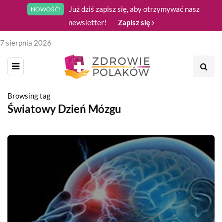
Już dziś zapisz się, aby otrzymywać nasz
NOWOŚĆ!
newsletter!
Zapisz się
7 sierpnia 2026
Browsing tag
Światowy Dzień Mózgu