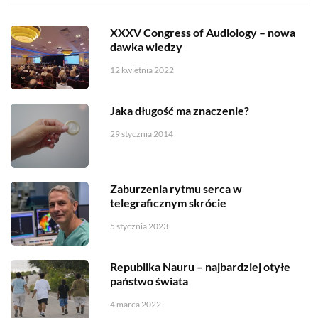
XXXV Congress of Audiology – nowa
dawka wiedzy
12 kwietnia 2022
Jaka długość ma znaczenie?
29 stycznia 2014
Zaburzenia rytmu serca w
telegraficznym skrócie
5 stycznia 2023
Republika Nauru – najbardziej otyłe
państwo świata
4 marca 2022