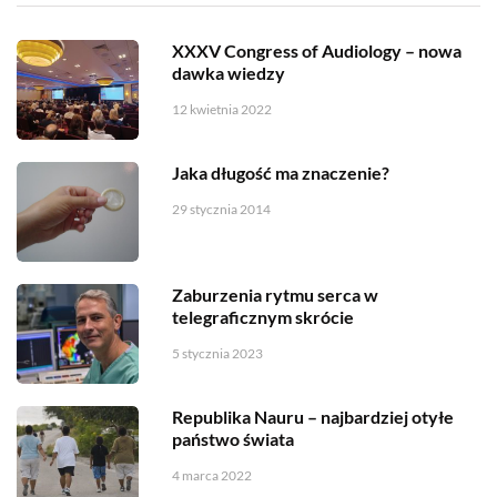
XXXV Congress of Audiology – nowa
dawka wiedzy
12 kwietnia 2022
Jaka długość ma znaczenie?
29 stycznia 2014
Zaburzenia rytmu serca w
telegraficznym skrócie
5 stycznia 2023
Republika Nauru – najbardziej otyłe
państwo świata
4 marca 2022