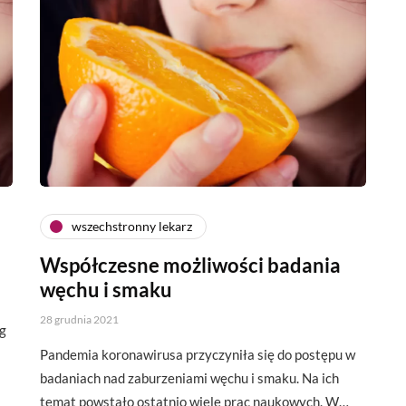
wszechstronny lekarz
Współczesne możliwości badania
węchu i smaku
28 grudnia 2021
ug
Pandemia koronawirusa przyczyniła się do postępu w
badaniach nad zaburzeniami węchu i smaku. Na ich
temat powstało ostatnio wiele prac naukowych. W…