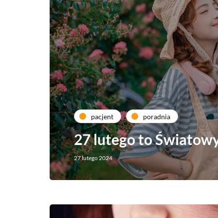
pacjent
poradnia
27 lutego to Światow
27 lutego 2024