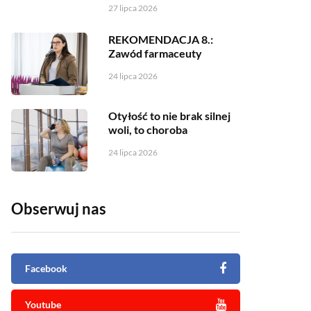
27 lipca 2026
REKOMENDACJA 8.:
Zawód farmaceuty
24 lipca 2026
Otyłość to nie brak silnej
woli, to choroba
24 lipca 2026
Obserwuj nas
Facebook
Youtube