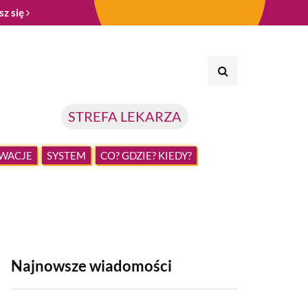
sz się
STREFA LEKARZA
WACJE
SYSTEM
CO? GDZIE? KIEDY?
Najnowsze wiadomości