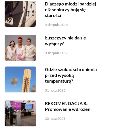
Dlaczego młodzi bardziej
niż seniorzy boją się
starości
5 sierpnia 2026
Łuszczycy nie da się
wyłączyć
3 sierpnia 2026
Gdzie szukać schronienia
przed wysoką
temperaturą?
31 lipca 2026
REKOMENDACJA 8.:
Promowanie wdrożeń
30 lipca 2026