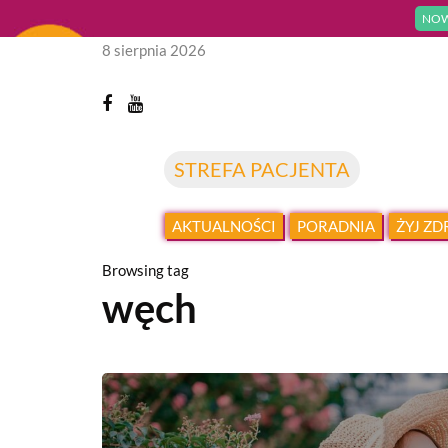
NOW
8 sierpnia 2026
STREFA PACJENTA
AKTUALNOŚCI
PORADNIA
ŻYJ Z
Browsing tag
węch