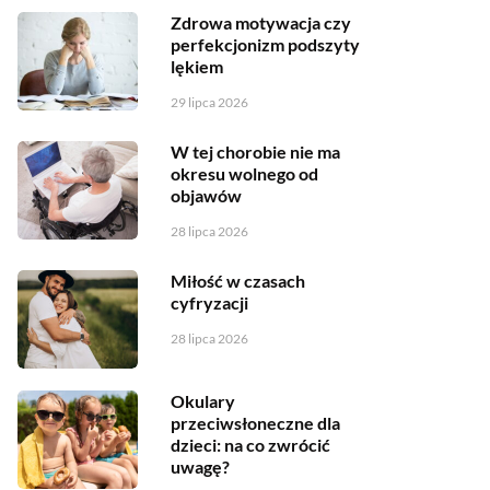
Zdrowa motywacja czy
perfekcjonizm podszyty
lękiem
29 lipca 2026
W tej chorobie nie ma
okresu wolnego od
objawów
28 lipca 2026
Miłość w czasach
cyfryzacji
28 lipca 2026
Okulary
przeciwsłoneczne dla
dzieci: na co zwrócić
uwagę?