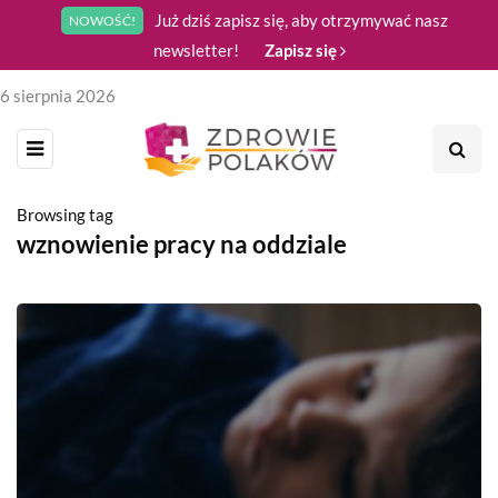
Już dziś zapisz się, aby otrzymywać nasz
NOWOŚĆ!
newsletter!
Zapisz się
6 sierpnia 2026
Browsing tag
wznowienie pracy na oddziale