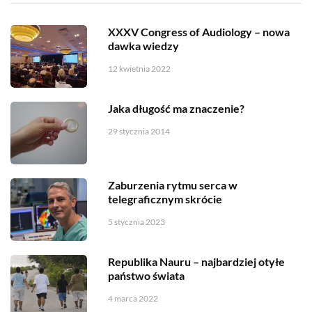
XXXV Congress of Audiology – nowa
dawka wiedzy
12 kwietnia 2022
Jaka długość ma znaczenie?
29 stycznia 2014
Zaburzenia rytmu serca w
telegraficznym skrócie
5 stycznia 2023
Republika Nauru – najbardziej otyłe
państwo świata
4 marca 2022