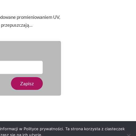
wodowane promieniowaniem UV,
 i przepuszczają…
nformacji w Polityce prywatności. Ta strona korzysta z ciasteczek
asz się na ich użycie.