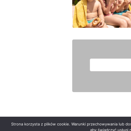
Strona korzysta z plików cookie. Warunki przechowywania lub dost
Serwis zaprojektował
Grzegorz Sztank
aby świadczyć usługi 
.