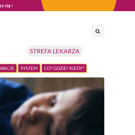
sz się
STREFA LEKARZA
WACJE
SYSTEM
CO? GDZIE? KIEDY?