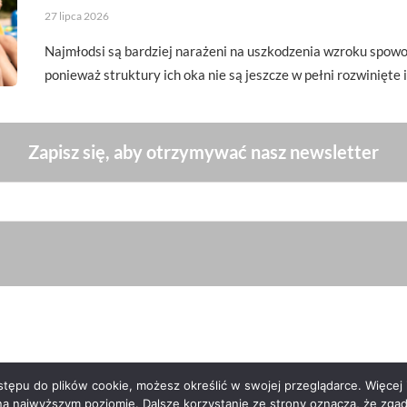
27 lipca 2026
Najmłodsi są bardziej narażeni na uszkodzenia wzroku spo
ponieważ struktury ich oka nie są jeszcze w pełni rozwinięte
Zapisz się, aby otrzymywać nasz newsletter
ępu do plików cookie, możesz określić w swojej przeglądarce. Więcej i
na najwyższym poziomie. Dalsze korzystanie ze strony oznacza, że zgadz