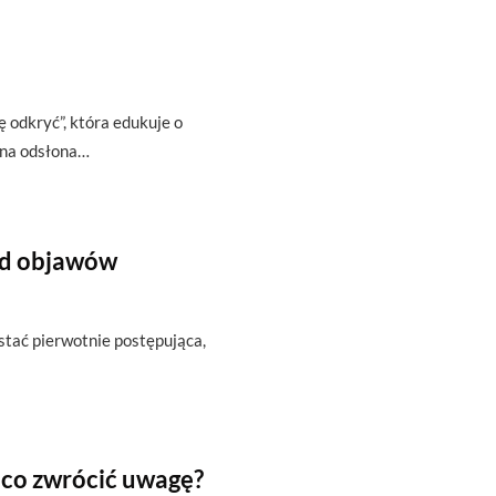
ę odkryć”, która edukuje o
zna odsłona…
od objawów
ostać pierwotnie postępująca,
 co zwrócić uwagę?