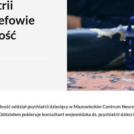
rii
zefowie
ość
alność oddział psychiatrii dziecięcy w Mazowieckim Centrum Neuro
ziałem pokieruje konsultant wojewódzka ds. psychiatrii dzieci i 