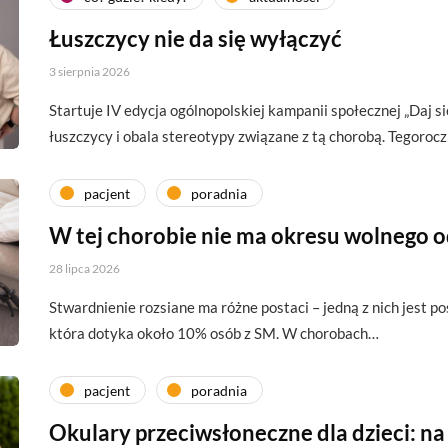
Łuszczycy nie da się wyłączyć
3 sierpnia 2026
Startuje IV edycja ogólnopolskiej kampanii społecznej „Daj si
łuszczycy i obala stereotypy związane z tą chorobą. Tegoroc
pacjent
poradnia
W tej chorobie nie ma okresu wolnego 
28 lipca 2026
Stwardnienie rozsiane ma różne postaci – jedną z nich jest p
która dotyka około 10% osób z SM. W chorobach…
pacjent
poradnia
Okulary przeciwsłoneczne dla dzieci: na