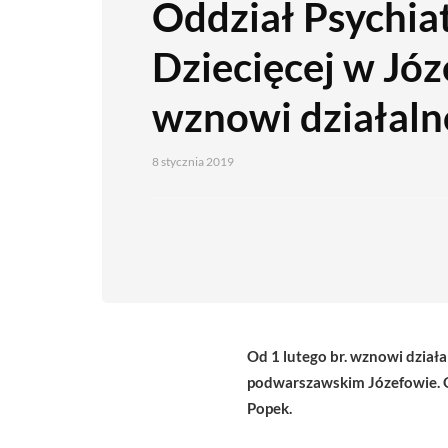
Oddział Psychiat
Dziecięcej w Jó
wznowi działaln
8 stycznia 2019
Od 1 lutego br. wznowi dział
podwarszawskim Józefowie. Odd
Popek.