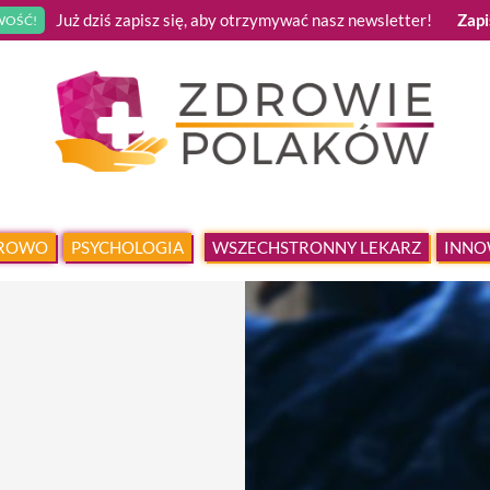
Już dziś zapisz się, aby otrzymywać nasz newsletter!
Zapi
OŚĆ!
DROWO
PSYCHOLOGIA
WSZECHSTRONNY LEKARZ
INNO