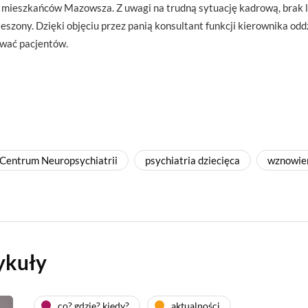
a mieszkańców Mazowsza. Z uwagi na trudną sytuację kadrową, brak l
szony. Dzięki objęciu przez panią konsultant funkcji kierownika odd
wać pacjentów.
Centrum Neuropsychiatrii
psychiatria dziecięca
wznowien
ykuły
co? gdzie? kiedy?
aktualności