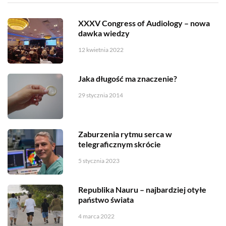
XXXV Congress of Audiology – nowa
dawka wiedzy
12 kwietnia 2022
Jaka długość ma znaczenie?
29 stycznia 2014
Zaburzenia rytmu serca w
telegraficznym skrócie
5 stycznia 2023
Republika Nauru – najbardziej otyłe
państwo świata
4 marca 2022