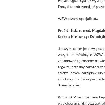
Hepatologicznego, by wystąpi
Pomysł ten otrzymał już pozyt
WZW oczami specjalistów:
Prof. dr hab. n. med. Magda
Szpitala Klinicznego Dziecią
„Naszym celem jest zwiększe
wszystkim mówimy o WZW typ
zahamować tę chorobę na wie
tego, że jesteśmy zakażeni w
strony innych narządów lub 
zapobiega to rozwojowi kole
dramatycznie.
Wirus HCV jest wirusem hep
wątrobowymi, jak i pozawątro