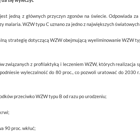
 da się wyleczyć
est jedną z głównych przyczyn zgonów na świecie. Odpowiada za 
 czy malaria. WZW typu C uznano za jedno z największych światowych
lną strategię dotyczącą WZW obejmującą wyeliminowanie WZW typu 
w związanych z profilaktyką i leczeniem WZW, których realizacja s
podniesie wyleczalność do 80 proc., co pozwoli uratować do 2030 r. 
odków przeciwko WZW typu B od razu po urodzeniu;
krwi;
 90 proc. wkłuć;