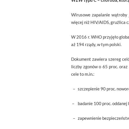
WZW typu C – choroba, którą
Wirusowe zapalanie wątroby j
więcej niż HIV/AIDS, gruźlica
W 2016 r. WHO przyjęło globa
aż 194 rządy, w tym polski.
Dokument zawiera szereg celó
liczby zgonów o 65 proc. oraz 
cele to m.in.:
– szczepienie 90 proc. nowor
– badanie 100 proc. oddanej 
– zapewnienie bezpieczeństwa