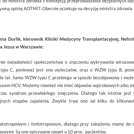
ć do ministra zdrowia z koncepcją przeprowadzania bezpłatnych ba
ywną opinię AOTMiT. Obecnie oczekuje na decyzję ministra zdrowia.
lena Durlik, kierownik Kliniki Medycyny Transplantacyjnej, Nefr
tka Jezus w Warszawie:
nie świadomości społeczeństwa o znaczeniu wykrywania wirusowe
u C, ponieważ jest ono wyleczalne, oraz o WZW typu B, poniew
le lat. Samo WZW typu C przebiega w sposób bezobjawowy i może
irusem HCV. Możemy również nie mieć objawów wątrobowych albo mieć
tzw. syndrom przewlekłego zmęczenia. Dlatego tak istotne jest
jnych etapów zapalenia. Zwykle trwa ono od kilku do kilkunast
atotropowym i limfotropowym, dlatego przy zakażeniu mamy do c
bowymi. Są one opisywane nawet u 50 proc. pacjentów.