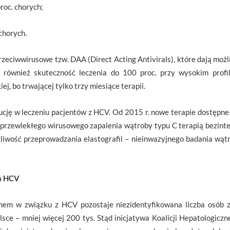
oc. chorych;
chorych.
przeciwwirusowe tzw. DAA (Direct Acting Antivirals), które dają mo
 również skuteczność leczenia do 100 proc. przy wysokim profi
j, bo trwającej tylko trzy miesiące terapii.
ucję w leczeniu pacjentów z HCV. Od 2015 r. nowe terapie dostępne
przewlekłego wirusowego zapalenia wątroby typu C terapią bezint
wość przeprowadzania elastografii – nieinwazyjnego badania wątr
h HCV
em w związku z HCV pozostaje niezidentyfikowana liczba osób za
olsce – mniej więcej 200 tys. Stąd inicjatywa Koalicji Hepatologicz