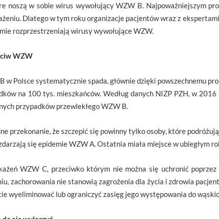
óre noszą w sobie wirus wywołujący WZW B. Najpoważniejszym prob
ażeniu. Dlatego w tym roku organizacje pacjentów wraz z ekspertami
domie rozprzestrzeniają wirusy wywołujące WZW.
zeciw WZW
 w Polsce systematycznie spada, głównie dzięki powszechnemu prog
adków na 100 tys. mieszkańców. Według danych NIZP PZH, w 2016 
nych przypadków przewlekłego WZW B.
e przekonanie, że szczepić się powinny tylko osoby, które podróżują
e, zdarzają się epidemie WZW A. Ostatnia miała miejsce w ubiegłym ro
ażeń WZW C, przeciwko którym nie można się uchronić poprzez s
u, zachorowania nie stanowią zagrożenia dla życia i zdrowia pacjen
icie wyeliminować lub ograniczyć zasięg jego występowania do wąskic