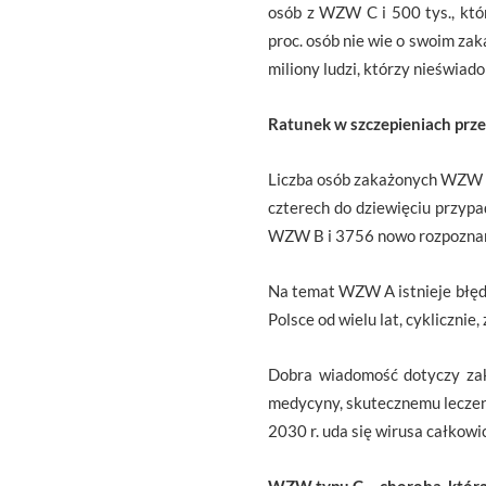
osób z WZW C i 500 tys., kt
proc. osób nie wie o swoim zak
miliony ludzi, którzy nieświa
Ratunek w szczepieniach pr
Liczba osób zakażonych WZW B
czterech do dziewięciu przyp
WZW B i 3756 nowo rozpozna
Na temat WZW A istnieje błędn
Polsce od wielu lat, cykliczni
Dobra wiadomość dotyczy zak
medycyny, skutecznemu leczeni
2030 r. uda się wirusa całkow