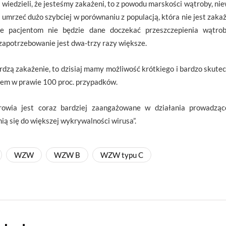
y wiedzieli, że jesteśmy zakażeni, to z powodu marskości wątroby, ni
rzeć dużo szybciej w porównaniu z populacją, która nie jest zaka
e pacjentom nie będzie dane doczekać przeszczepienia wątr
 zapotrzebowanie jest dwa-trzy razy większe.
erdzą zakażenie, to dzisiaj mamy możliwość krótkiego i bardzo skute
iem w prawie 100 proc. przypadków.
drowia jest coraz bardziej zaangażowane w działania prowadzą
ią się do większej wykrywalności wirusa”.
WZW
WZW B
WZW typu C