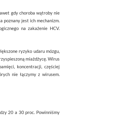
awet gdy choroba wątroby nie
ńca poznany jest ich mechanizm.
ogicznego na zakażenie HCV.
iększone ryzyko udaru mózgu,
rzyspieszoną miażdżycę. Wirus
mięci, koncentracji, częściej
tórych nie łączymy z wirusem.
dzy 20 a 30 proc. Powinniśmy