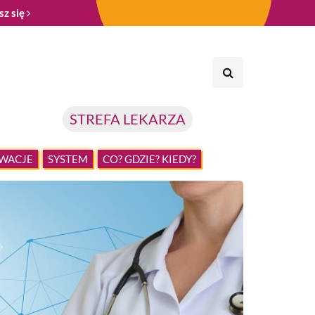
sz się
STREFA LEKARZA
WACJE
SYSTEM
CO? GDZIE? KIEDY?