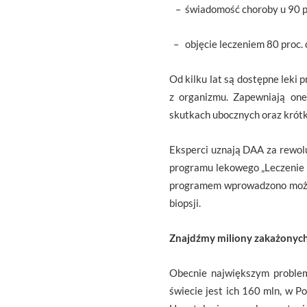
– świadomość choroby u 90 pr
– objęcie leczeniem 80 proc. 
Od kilku lat są dostępne leki 
z organizmu. Zapewniają one
skutkach ubocznych oraz krótkie
Eksperci uznają DAA za rewol
programu lekowego „Leczenie 
programem wprowadzono możli
biopsji.
Znajdźmy miliony zakażonyc
Obecnie największym problem
świecie jest ich 160 mln, w P