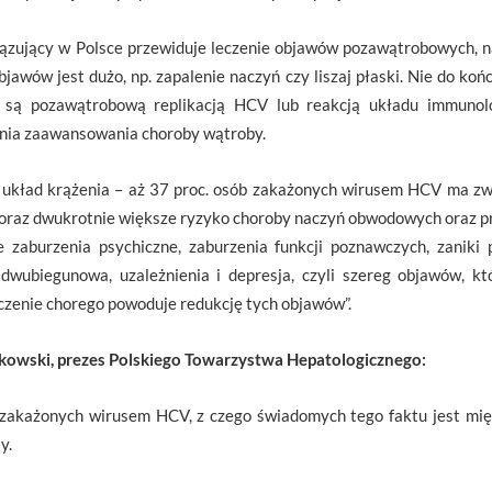
ązujący w Polsce przewiduje leczenie objawów pozawątrobowych, n
jawów jest dużo, np. zapalenie naczyń czy liszaj płaski. Nie do ko
są pozawątrobową replikacją HCV lub reakcją układu immunol
pnia zaawansowania choroby wątroby.
układ krążenia – aż 37 proc. osób zakażonych wirusem HCV ma zw
 oraz dwukrotnie większe ryzyko choroby naczyń obwodowych oraz p
zaburzenia psychiczne, zaburzenia funkcji poznawczych, zaniki pa
dwubiegunowa, uzależnienia i depresja, czyli szereg objawów, k
czenie chorego powoduje redukcję tych objawów”.
ałkowski, prezes Polskiego Towarzystwa Hepatologicznego:
 zakażonych wirusem HCV, z czego świadomych tego faktu jest mię
y.