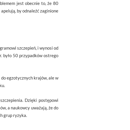
lemem jest obecnie to, że 80
 apelują, by odnaleźć zaginione
ramowi szczepień, i wynosi od
r. było 50 przypadków ostrego
 do egzotycznych krajów, ale w
ku.
zczepienia. Dzięki postępowi
tów, a naukowcy uważają, że do
h grup ryzyka.