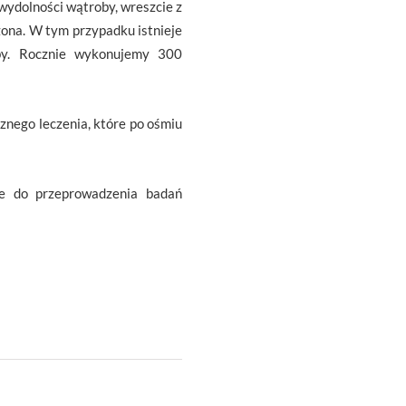
ewydolności wątroby, wreszcie z
żona. W tym przypadku istnieje
oby. Rocznie wykonujemy 300
cznego leczenia, które po ośmiu
ce do przeprowadzenia badań