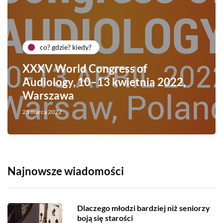
co? gdzie? kiedy?
XXXV World Congress of
Audiology, 10–13 kwietnia 2022,
Warszawa
25 marca 2022
Najnowsze wiadomości
Dlaczego młodzi bardziej niż seniorzy
boją się starości