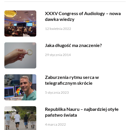
XXXV Congress of Audiology – nowa
dawka wiedzy
12 kwietnia 2022
Jaka długość ma znaczenie?
29 stycznia 2014
Zaburzenia rytmu serca w
telegraficznym skrócie
5 stycznia 2023
Republika Nauru – najbardziej otyłe
państwo świata
4 marca 2022