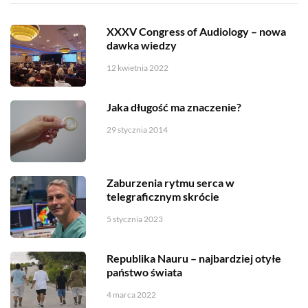
XXXV Congress of Audiology – nowa
dawka wiedzy
12 kwietnia 2022
Jaka długość ma znaczenie?
29 stycznia 2014
Zaburzenia rytmu serca w
telegraficznym skrócie
5 stycznia 2023
Republika Nauru – najbardziej otyłe
państwo świata
4 marca 2022