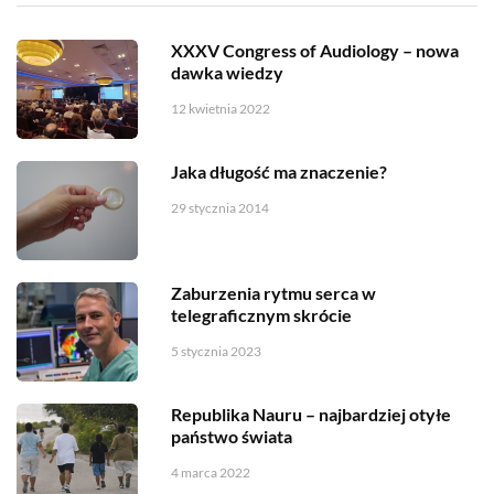
XXXV Congress of Audiology – nowa
dawka wiedzy
12 kwietnia 2022
Jaka długość ma znaczenie?
29 stycznia 2014
Zaburzenia rytmu serca w
telegraficznym skrócie
5 stycznia 2023
Republika Nauru – najbardziej otyłe
państwo świata
4 marca 2022