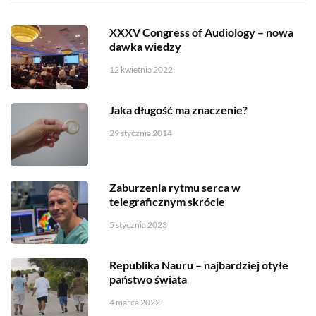
XXXV Congress of Audiology – nowa
dawka wiedzy
12 kwietnia 2022
Jaka długość ma znaczenie?
29 stycznia 2014
Zaburzenia rytmu serca w
telegraficznym skrócie
5 stycznia 2023
Republika Nauru – najbardziej otyłe
państwo świata
4 marca 2022