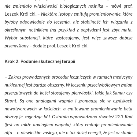
nie zmieniało właściwości biologicznych nośnika
– mówi prof.
Leszek Królicki. –
Niektóre izotopy emitują promieniowanie, które
byłoby odpowiednie do leczenia, ale stabilność ich wiązania z
określonym nośnikiem (na przykład z peptydem) jest zbyt mała.
Wybór substancji, które zastosujemy, jest więc zawsze dobrze
przemyślany
– dodaje prof. Leszek Królicki.
Krok 2: Podanie skutecznej terapii
–
Zakres prowadzonych procedur leczniczych w ramach medycyny
nuklearnej jest bardzo obszerny. W leczeniu przeciwbólowym zmian
przerzutowych do kości stosujemy pierwiastki, takie jak Samar czy
Stront. Są one analogami wapnia i gromadzą się w ogniskach
nowotworowych w kościach, a emitowane promieniowanie beta
niszczy je, łagodząc ból. Ostatnio wprowadzono również 223-Rad
(jest on także analogiem wapnia), który emituje promieniowanie
alfa – o niewielkim zasięgu, ale o tak dużej energii, że jest w stanie