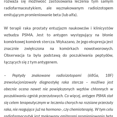
rozważa się możliwość zastosowania leczenia tym samym
radiofarmaceutykiem, ale wyznakowanym radioizotopem
emitującym promieniowanie beta (lub alfa).
W terapii raka prostaty entuzjazm naukowców i klinicystów
wzbudza PSMA. Jest to antygen występujący na błonie
komórkowej komórek stercza. Wykazano, że jego ekspresja jest
znacznie zwiększona na komórkach nowotworowych.
Obserwacja ta była podstawą do poszukiwania peptydów,
łączących się z tym antygenem.
–
Peptydy znakowane radioizotopami (68Ga, 18F)
zrewolucjonizowały diagnostykę raka stercza – możliwa jest
obecnie ocena nawet nie powiększonych węzłów chłonnych w
poszukiwaniu ognisk przerzutowych. Co więcej, antygen PSMA stał
się celem terapeutycznym w leczeniu chorych na rozsiane przerzuty
raka, nie reagujące już na hormono-, czy chemioterapię. W tym celu
radiofarmaceutyk jest znakowany emiterami promieniowania beta