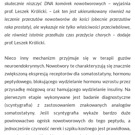
skutecznie niszczyć DNA komórek nowotworowych
– wyjaśnia
prof. Leszek Królicki. –
Lek ten jest ukierunkowany również na
leczenie przerzutów nowotworów do kości (obecnie przerzutów
raka prostaty), ale wykazuje nie tylko właściwości przeciwbólowe,
ale również istotnie przedłuża czas przeżycia chorych
– dodaje
prof. Leszek Królicki.
Nieco inny mechanizm przyjmuje się w terapii guzów
neuroendokrynnych. Nowotwory te charakteryzują się znacznie
zwiększoną ekspresją receptorów dla somatostatyny, hormonu
peptydowego, blokującego wydzielanie hormonu wzrostu przez
przysadkę mózgową oraz hamującego wydzielanie insuliny. Na
pierwszym etapie wykonywane jest badanie diagnostyczne
(scyntygrafia) z zastosowaniem znakowanych analogów
somatostatyny. Jeśli scyntygrafia wykaże bardzo duże
powinowactwo ognisk nowotworowych do tego peptydu, a
jednocześnie czynność nerek i szpiku kostnego jest prawidłowa,