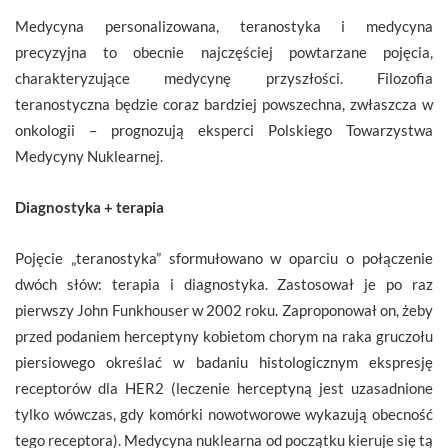
Medycyna personalizowana, teranostyka i medycyna
precyzyjna to obecnie najczęściej powtarzane pojęcia,
charakteryzujące medycynę przyszłości. Filozofia
teranostyczna będzie coraz bardziej powszechna, zwłaszcza w
onkologii – prognozują eksperci Polskiego Towarzystwa
Medycyny Nuklearnej.
Diagnostyka + terapia
Pojęcie „teranostyka” sformułowano w oparciu o połączenie
dwóch słów: terapia i diagnostyka. Zastosował je po raz
pierwszy John Funkhouser w 2002 roku. Zaproponował on, żeby
przed podaniem herceptyny kobietom chorym na raka gruczołu
piersiowego określać w badaniu histologicznym ekspresję
receptorów dla HER2 (leczenie herceptyną jest uzasadnione
tylko wówczas, gdy komórki nowotworowe wykazują obecność
tego receptora). Medycyna nuklearna od początku kieruje się tą