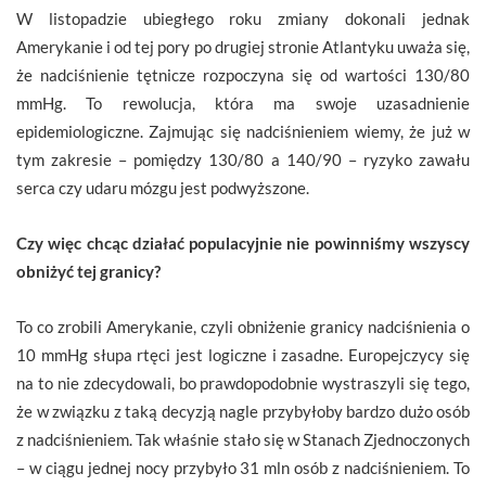
W listopadzie ubiegłego roku zmiany dokonali jednak
Amerykanie i od tej pory po drugiej stronie Atlantyku uważa się,
że nadciśnienie tętnicze rozpoczyna się od wartości 130/80
mmHg. To rewolucja, która ma swoje uzasadnienie
epidemiologiczne. Zajmując się nadciśnieniem wiemy, że już w
tym zakresie – pomiędzy 130/80 a 140/90 – ryzyko zawału
serca czy udaru mózgu jest podwyższone.
Czy więc chcąc działać populacyjnie nie powinniśmy wszyscy
obniżyć tej granicy?
To co zrobili Amerykanie, czyli obniżenie granicy nadciśnienia o
10 mmHg słupa rtęci jest logiczne i zasadne. Europejczycy się
na to nie zdecydowali, bo prawdopodobnie wystraszyli się tego,
że w związku z taką decyzją nagle przybyłoby bardzo dużo osób
z nadciśnieniem. Tak właśnie stało się w Stanach Zjednoczonych
– w ciągu jednej nocy przybyło 31 mln osób z nadciśnieniem. To