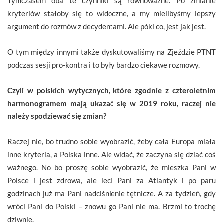
Tymczasem oba te czynniki są równoważne. Po zmianie
kryteriów stałoby się to widoczne, a my mielibyśmy lepszy
argument do rozmów z decydentami. Ale póki co, jest jak jest.
O tym między innymi także dyskutowaliśmy na Zjeździe PTNT
podczas sesji pro-kontra i to były bardzo ciekawe rozmowy.
Czyli w polskich wytycznych, które zgodnie z czteroletnim
harmonogramem mają ukazać się w 2019 roku, raczej nie
należy spodziewać się zmian?
Raczej nie, bo trudno sobie wyobrazić, żeby cała Europa miała
inne kryteria, a Polska inne. Ale widać, że zaczyna się dziać coś
ważnego. No bo proszę sobie wyobrazić, że mieszka Pani w
Polsce i jest zdrowa, ale leci Pani za Atlantyk i po paru
godzinach już ma Pani nadciśnienie tętnicze. A za tydzień, gdy
wróci Pani do Polski – znowu go Pani nie ma. Brzmi to trochę
dziwnie.