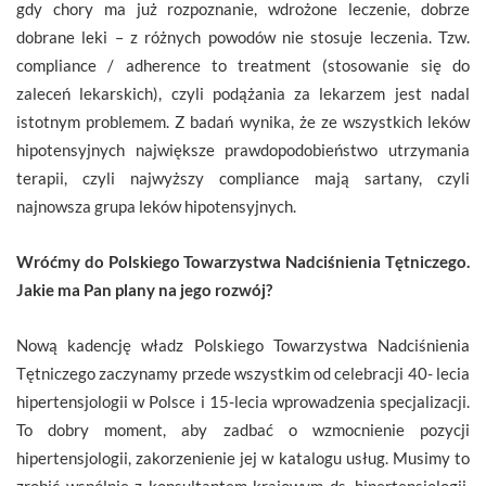
gdy chory ma już rozpoznanie, wdrożone leczenie, dobrze
dobrane leki – z różnych powodów nie stosuje leczenia. Tzw.
compliance / adherence to treatment (stosowanie się do
zaleceń lekarskich), czyli podążania za lekarzem jest nadal
istotnym problemem. Z badań wynika, że ze wszystkich leków
hipotensyjnych największe prawdopodobieństwo utrzymania
terapii, czyli najwyższy compliance mają sartany, czyli
najnowsza grupa leków hipotensyjnych.
Wróćmy do Polskiego Towarzystwa Nadciśnienia Tętniczego.
Jakie ma Pan plany na jego rozwój?
Nową kadencję władz Polskiego Towarzystwa Nadciśnienia
Tętniczego zaczynamy przede wszystkim od celebracji 40- lecia
hipertensjologii w Polsce i 15-lecia wprowadzenia specjalizacji.
To dobry moment, aby zadbać o wzmocnienie pozycji
hipertensjologii, zakorzenienie jej w katalogu usług. Musimy to
zrobić wspólnie z konsultantem krajowym ds. hipertensjologii,