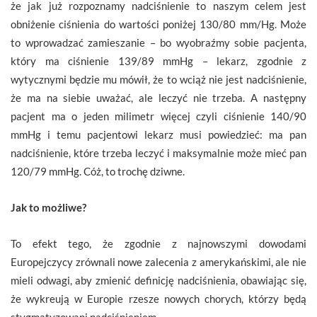
że jak już rozpoznamy nadciśnienie to naszym celem jest
obniżenie ciśnienia do wartości poniżej 130/80 mm/Hg. Może
to wprowadzać zamieszanie – bo wyobraźmy sobie pacjenta,
który ma ciśnienie 139/89 mmHg – lekarz, zgodnie z
wytycznymi będzie mu mówił, że to wciąż nie jest nadciśnienie,
że ma na siebie uważać, ale leczyć nie trzeba. A następny
pacjent ma o jeden milimetr więcej czyli ciśnienie 140/90
mmHg i temu pacjentowi lekarz musi powiedzieć: ma pan
nadciśnienie, które trzeba leczyć i maksymalnie może mieć pan
120/79 mmHg. Cóż, to trochę dziwne.
Jak to możliwe?
To efekt tego, że zgodnie z najnowszymi dowodami
Europejczycy zrównali nowe zalecenia z amerykańskimi, ale nie
mieli odwagi, aby zmienić definicję nadciśnienia, obawiając się,
że wykreują w Europie rzesze nowych chorych, którzy będą
stygmatyzowani nadciśnieniem.