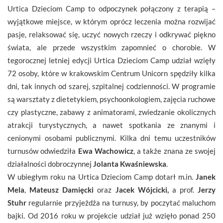
Urtica Dzieciom Camp to odpoczynek połączony z terapią –
wyjątkowe miejsce, w którym oprócz leczenia można rozwijać
pasje, relaksować się, uczyć nowych rzeczy i odkrywać piękno
świata, ale przede wszystkim zapomnieć o chorobie. W
tegorocznej letniej edycji Urtica Dzieciom Camp udział wzięły
72 osoby, które w krakowskim Centrum Unicorn spędziły kilka
dni, tak innych od szarej, szpitalnej codzienności. W programie
są warsztaty z dietetykiem, psychoonkologiem, zajęcia ruchowe
czy plastyczne, zabawy z animatorami, zwiedzanie okolicznych
atrakcji turystycznych, a nawet spotkania ze znanymi i
cenionymi osobami publicznymi. Kilka dni temu uczestników
turnusów odwiedziła
Ewa Wachowicz
, a także znana ze swojej
działalności dobroczynnej
Jolanta Kwaśniewska
.
W ubiegłym roku na Urtica Dzieciom Camp dotarł m.in.
Janek
Mela
,
Mateusz Damięcki
oraz
Jacek Wójcicki,
a prof.
Jerzy
Stuhr
regularnie przyjeżdża na turnusy, by poczytać maluchom
bajki. Od 2016 roku w projekcie udział już wzięło ponad 250