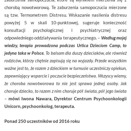
chorobą nowotworową. Te zaburzenia samopoczucia mierzone
są tzw. Termometrem Distresu. Wskazanie nasilenia distresu
powyżej 5 w skali 10-punktowej, sugeruje konieczność
konsultacji psychologicznej i psychiatrycznej oraz
odpowiedniego oddziaływania terapeutycznego.
–
Według mojej
wiedzy, terapia prowadzona podczas Urtica Dzieciom Camp, to
jedyna taka w Polsce.
To balsam dla duszy dzieciaków, ale również
rodziców, którzy chętnie zapisują się na wyjazdy. Przede wszystkim
ważne jest to, że razem z dzieckiem w turnusie uczestniczy opiekun,
zapewniający wsparcie i poczucie bezpieczeństwa. Wszyscy wiemy,
że choroba nowotworowa to nie jest sprawa jednej osoby. Jak
choruje dziecko, to razem z nim choruje pół świata, pół jego świata
–
mówi Iwona Nawara, Dyrektor Centrum Psychoonkologii
Unicorn, psychoonkolog, terapeuta.
Ponad 250 uczestników od 2016 roku