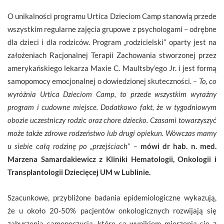
O unikalności programu Urtica Dzieciom Camp stanowią przede
wszystkim regularne zajęcia grupowe z psychologami – odrębne
dla dzieci i dla rodziców. Program „rodzicielski” oparty jest na
założeniach Racjonalnej Terapii Zachowania stworzonej przez
amerykańskiego lekarza Maxie C. Maultsby’ego Jr. i jest formą
samopomocy emocjonalnej o dowiedzionej skuteczności.
– To, co
wyróżnia Urtica Dzieciom Camp, to przede wszystkim wyraźny
program i cudowne miejsce. Dodatkowo fakt, że w tygodniowym
obozie uczestniczy rodzic oraz chore dziecko. Czasami towarzyszyć
może także zdrowe rodzeństwo lub drugi opiekun. Wówczas mamy
u siebie całą rodzinę po „przejściach” –
mówi dr hab. n. med.
Marzena Samardakiewicz z Kliniki Hematologii, Onkologii i
Transplantologii Dziecięcej UM w Lublinie.
Szacunkowe, przybliżone badania epidemiologiczne wykazują,
że u około 20-50% pacjentów onkologicznych rozwijają się
zaburzenia samopoczucia, które są wynikiem mierzenia się z