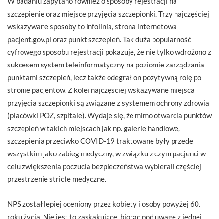
W badaniu zapytano również o sposoby rejestracji na
szczepienie oraz miejsce przyjęcia szczepionki. Trzy najczęściej
wskazywane sposoby to infolinia, strona internetowa
pacjent.gov.pl oraz punkt szczepień. Tak duża popularność
cyfrowego sposobu rejestracji pokazuje, że nie tylko wdrożono z
sukcesem system teleinformatyczny na poziomie zarządzania
punktami szczepień, lecz także odegrał on pozytywną rolę po
stronie pacjentów. Z kolei najczęściej wskazywane miejsca
przyjęcia szczepionki są związane z systemem ochrony zdrowia
(placówki POZ, szpitale). Wydaje się, że mimo otwarcia punktów
szczepień w takich miejscach jak np. galerie handlowe,
szczepienia przeciwko COVID-19 traktowane były przede
wszystkim jako zabieg medyczny, w związku z czym pacjenci w
celu zwiększenia poczucia bezpieczeństwa wybierali częściej
przestrzenie stricte medyczne.
NPS został lepiej oceniony przez kobiety i osoby powyżej 60.
roku życia. Nie jest to zaskakujące, biorąc pod uwagę z jednej