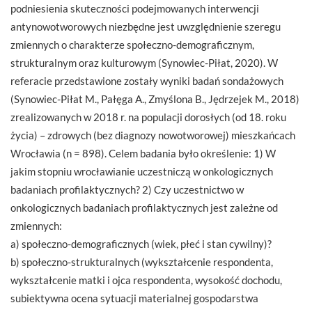
podniesienia skuteczności podejmowanych interwencji
antynowotworowych niezbędne jest uwzględnienie szeregu
zmiennych o charakterze społeczno-demograficznym,
strukturalnym oraz kulturowym (Synowiec-Piłat, 2020). W
referacie przedstawione zostały wyniki badań sondażowych
(Synowiec-Piłat M., Pałęga A., Zmyślona B., Jędrzejek M., 2018)
zrealizowanych w 2018 r. na populacji dorosłych (od 18. roku
życia) – zdrowych (bez diagnozy nowotworowej) mieszkańcach
Wrocławia (n = 898). Celem badania było określenie: 1) W
jakim stopniu wrocławianie uczestniczą w onkologicznych
badaniach profilaktycznych? 2) Czy uczestnictwo w
onkologicznych badaniach profilaktycznych jest zależne od
zmiennych:
a) społeczno-demograficznych (wiek, płeć i stan cywilny)?
b) społeczno-strukturalnych (wykształcenie respondenta,
wykształcenie matki i ojca respondenta, wysokość dochodu,
subiektywna ocena sytuacji materialnej gospodarstwa