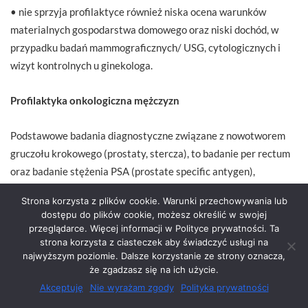
• nie sprzyja profilaktyce również niska ocena warunków
materialnych gospodarstwa domowego oraz niski dochód, w
przypadku badań mammograficznych/ USG, cytologicznych i
wizyt kontrolnych u ginekologa.
Profilaktyka onkologiczna mężczyzn
Podstawowe badania diagnostyczne związane z nowotworem
gruczołu krokowego (prostaty, stercza), to badanie per rectum
oraz badanie stężenia PSA (prostate specific antygen),
przeprowadzanego z niewielkiej próbki krwi. Badanie to
Strona korzysta z plików cookie. Warunki przechowywania lub
pozwala wykryć raka prostaty w bardzo wczesnym stadium
dostępu do plików cookie, możesz określić w swojej
rozwoju. Kolejna metoda diagnostyczna to USG prostaty, dzięki
przeglądarce. Więcej informacji w Polityce prywatności. Ta
strona korzysta z ciasteczek aby świadczyć usługi na
któremu można ocenić wielkość gruczołu krokowego oraz
najwyższym poziomie. Dalsze korzystanie ze strony oznacza,
dobrać właściwą metodę leczenia. Analiza danych wykazała, że
że zgadzasz się na ich użycie.
39 proc. badanych respondentów uczestniczyło w kontrolnym
Akceptuję
Nie wyrażam zgody
Polityka prywatności
badaniu prostaty przynajmniej raz w życiu; natomiast 61 proc.