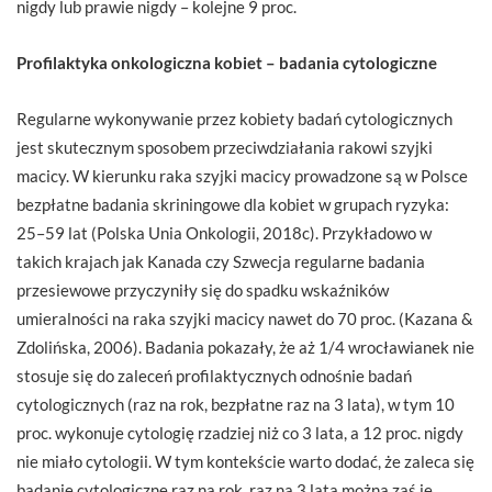
nigdy lub prawie nigdy – kolejne 9 proc.
Profilaktyka onkologiczna kobiet – badania cytologiczne
Regularne wykonywanie przez kobiety badań cytologicznych
jest skutecznym sposobem przeciwdziałania rakowi szyjki
macicy. W kierunku raka szyjki macicy prowadzone są w Polsce
bezpłatne badania skriningowe dla kobiet w grupach ryzyka:
25–59 lat (Polska Unia Onkologii, 2018c). Przykładowo w
takich krajach jak Kanada czy Szwecja regularne badania
przesiewowe przyczyniły się do spadku wskaźników
umieralności na raka szyjki macicy nawet do 70 proc. (Kazana &
Zdolińska, 2006). Badania pokazały, że aż 1/4 wrocławianek nie
stosuje się do zaleceń profilaktycznych odnośnie badań
cytologicznych (raz na rok, bezpłatne raz na 3 lata), w tym 10
proc. wykonuje cytologię rzadziej niż co 3 lata, a 12 proc. nigdy
nie miało cytologii. W tym kontekście warto dodać, że zaleca się
badanie cytologiczne raz na rok, raz na 3 lata można zaś je