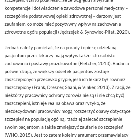
szczepień. Warto podkreślić, że ze względu na wysokie
kompetencje i doświadczenie zawodowe personel medyczny –
szczególnie podstawowej opieki zdrowotnej – darzony jest
zaufaniem, co może mieć pozytywny wpływ na zachowania
zdrowotne ogółu populacji (Jędrzejek & Synowiec-Piłat, 2020).
Jednak należy pamiętać, że na porady i opiekę udzielaną
pacjentom przez lekarzy mają wpływ także ich osobiste
zachowania i postawy prozdrowotne (Fletcher, 2013). Badania
potwierdzają, że większy odsetek pacjentów zostaje
zaszczepionych przeciwko grypie, jeśli ich lekarz był również
zaszczepiony (Frank, Dresner, Shani, & Vinker, 2013). Z racji, że
niektórzy pracownicy ochrony zdrowia nie są (i nie chcą być)
zaszczepieni, istnieje realna obawa oraz ryzyko, że
niezdecydowani pracownicy mogą rozszerzyć obawy dotyczące
szczepień na populację ogólną, rzadziej zalecać szczepienie
swoim pacjentom, a także zmniejszyć zaufanie do szczepień
(WHO, 2015). Jest to zatem kolejny argument przemawiający