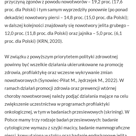
przyczyną zgonów z powodu nowotworów – 19,2 proc. (17,6
proc. dla Polski) i tym samym wyprzedziły ponownie (po ponad
dekadzie) nowotwory piersi – 14,8 proc. (15,0 proc. dla Polski);
w dalszej kolejności znajdowały się nowotwory jelita grubego –
12,0 proc. (11,8 proc. dla Polski) oraz jajnika – 5,0 proc. (6,1
proc. dla Polski) (KRN, 2020).
W związku z powyższym priorytetem polityki zdrowotnej
powinny być wszelkie działania ukierunkowane na promocję
zdrowia, profilaktykę oraz wczesne wykrywanie zmian
nowotworowych (Synowiec-Piłat M., Jędrzejek M., 2022). W
ramach działań promocji zdrowia oraz prewencji wtórnej
choroby nowotworowej należy podjąć działania mające na celu
zwiększenie uczestnictwa w programach profilaktyki
onkologicznej, w tym w badaniach przesiewowych (skrining). W
Polsce mamy trzy rodzaje badań przesiewowych: badanie
cytologiczne wymazu z szyjki macicy, badanie mammograficzne
piersi, krew utajona w stolcu oraz badanie endoskopowe jelita