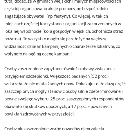
tutaj dodać, że w gminach wiejskich i małych miejscowościach
częściej organizowano akcje promocyjne bezpośrednio
angażujące obywateli (np. festyny). Co więcej, w takich
miejscach częściej korzystano z organizacji zakorzenionych w
lokalnej wspólnocie (koła gospodyń wiejskich, ochotnicza straż
pożarna). To wszystko mogło się przełożyć na większą
widzialność działań kampanijnych o charakterze lokalnym, co
wpłynęło na ogólną ocenę kampanii.
Osoby zaszczepione zapytano również o obawy związane z
przyjęciem szczepionki. Większość badanych (52 proc.)
wskazała, że nie miała żadnych obaw. Pokazuje to, że dużą część
zaszczepionych mogły stanowić osoby silnie zdeterminowane i
pewne swojego wyboru. 25 proc. zaszczepionych respondentów
obawiało się skutków ubocznych, a 17 proc. – poważnych
powikłań zdrowotnych w przyszłości.
Osoby niezaszczepione wśród powodów nieprzyjęcia