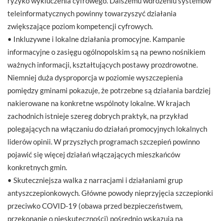
ryzyko wykluczenia cyfrowego. Dalszemu wdrożeniu systemów
teleinformatycznych powinny towarzyszyć działania
zwiększające poziom kompetencji cyfrowych.
• Inkluzywne i lokalne działania promocyjne. Kampanie
informacyjne o zasięgu ogólnopolskim są na pewno nośnikiem
ważnych informacji, kształtujących postawy prozdrowotne.
Niemniej duża dysproporcja w poziomie wyszczepienia
pomiędzy gminami pokazuje, że potrzebne są działania bardziej
nakierowane na konkretne wspólnoty lokalne. W krajach
zachodnich istnieje szereg dobrych praktyk, na przykład
polegających na włączaniu do działań promocyjnych lokalnych
liderów opinii. W przyszłych programach szczepień powinno
pojawić się więcej działań włączających mieszkańców
konkretnych gmin.
• Skuteczniejsza walka z narracjami i działaniami grup
antyszczepionkowych. Główne powody nieprzyjęcia szczepionki
przeciwko COVID-19 (obawa przed bezpieczeństwem,
przekonanie o nieskuteczności) pośrednio wskazują na