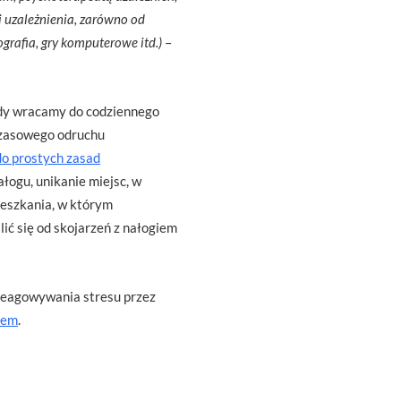
 uzależnienia, zarówno od
ografia, gry komputerowe itd.)
–
Gdy wracamy do codziennego
hczasowego odruchu
do prostych zasad
ałogu, unikanie miejsc, w
mieszkania, w którym
lić się od skojarzeń z nałogiem
odreagowywania stresu przez
iem
.