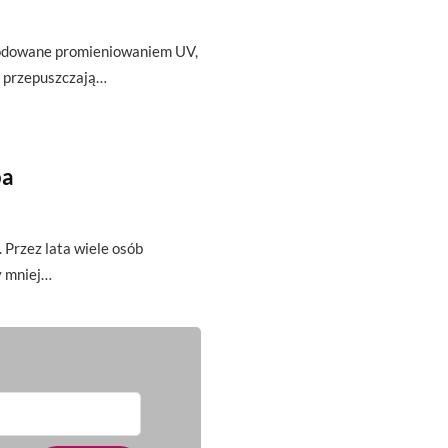
wodowane promieniowaniem UV,
 i przepuszczają…
ba
 Przez lata wiele osób
y mniej…