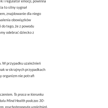
yk i regulator emocji, powinna
a to silny sygnał
em, znajdowanie dla niego
awalenia obowiązków
i do tego, że z powodu
amy odebrać dziecko z
a. W przypadku uzależnień
dnak w skrajnych przypadkach
y organizm nie potrafi
dczeniem. To praca w kierunku
italu Mind Health podczas 30-
em, psychoterapeutą uzależnień,