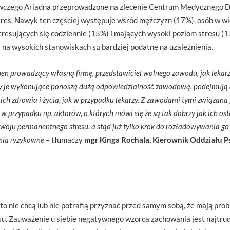
wczego Ariadna przeprowadzone na zlecenie Centrum Medycznego D
 stres. Nawyk ten częściej występuje wśród mężczyzn (17%), osób w w
stresujących się codziennie (15%) i mających wysoki poziom stresu 
na wysokich stanowiskach są bardziej podatne na uzależnienia.
men prowadzący własną firmę, przedstawiciel wolnego zawodu, jak lekarz
 je wykonujące ponoszą dużą odpowiedzialność zawodową, podejmują de
 ich zdrowia i życia, jak w przypadku lekarzy. Z zawodami tymi związana 
k w przypadku np. aktorów, o których mówi się że są tak dobrzy jak ich os
zwoju permanentnego stresu, a stąd już tylko krok do rozładowywania g
nia ryzykowne
– tłumaczy
mgr Kinga Rochala, Kierownik Oddziału P
to nie chcą lub nie potrafią przyznać przed samym sobą, że mają prob
su. Zauważenie u siebie negatywnego wzorca zachowania jest najtru