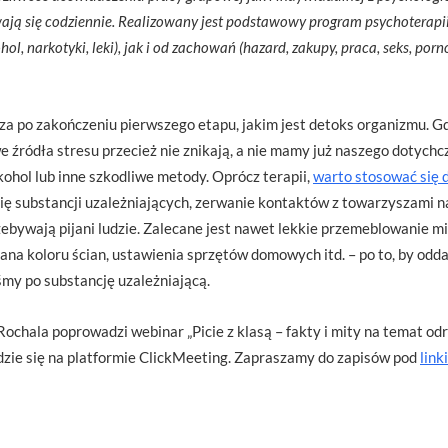
ają się codziennie. Realizowany jest podstawowy program psychoterapii
, narkotyki, leki), jak i od zachowań (hazard, zakupy, praca, seks, porn
za po zakończeniu pierwszego etapu, jakim jest detoks organizmu. 
 źródła stresu przecież nie znikają, a nie mamy już naszego dotyc
ohol lub inne szkodliwe metody. Oprócz terapii,
warto stosować się 
 się substancji uzależniających, zerwanie kontaktów z towarzyszami n
rzebywają pijani ludzie. Zalecane jest nawet lekkie przemeblowanie 
ana koloru ścian, ustawienia sprzętów domowych itd. – po to, by odda
iśmy po substancję uzależniającą.
Rochala poprowadzi webinar „Picie z klasą – fakty i mity na temat 
ędzie się na platformie ClickMeeting. Zapraszamy do zapisów pod
link