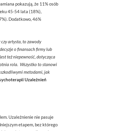
amiana pokazują, że 11% osób
ieku 45-54 lata (18%),
(17%). Dodatkowo, 46%
 czy artysta, to zawody
cyzje o finansach firmy lub
jest też niepewność, dotycząca
tatnia rola. Wszystko to stanowi
o szkodliwymi metodami, jak
sychoterapii Uzależnień
lem. Uzależnienie nie pasuje
dniejszym etapem, bez którego