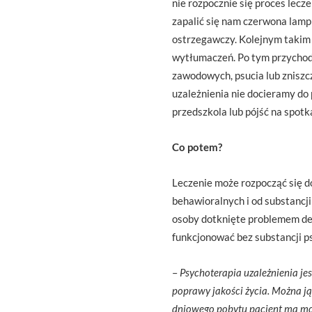
nie rozpocznie się proces lecz
zapalić się nam czerwona lampk
ostrzegawczy. Kolejnym takim
wytłumaczeń. Po tym przychod
zawodowych, psucia lub zniszcz
uzależnienia nie docieramy do
przedszkola lub pójść na spotk
Co potem?
Leczenie może rozpocząć się d
behawioralnych i od substancj
osoby dotknięte problemem dec
funkcjonować bez substancji p
–
Psychoterapia uzależnienia je
poprawy jakości życia. Można ją
dniowego pobytu pacjent ma moż