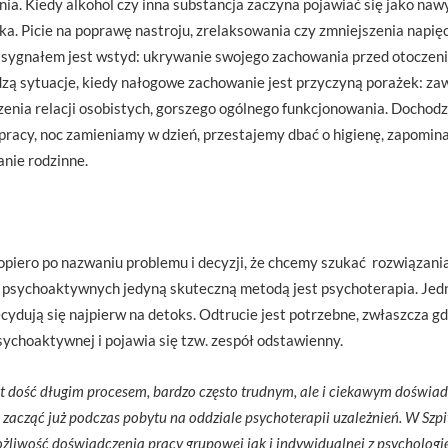
enia. Kiedy alkohol czy inna substancja zaczyna pojawiać się jako naw
a. Picie na poprawę nastroju, zrelaksowania czy zmniejszenia napięci
 sygnałem jest wstyd: ukrywanie swojego zachowania przed otoczeni
zą sytuacje, kiedy nałogowe zachowanie jest przyczyną porażek: z
enia relacji osobistych, gorszego ogólnego funkcjonowania. Dochodz
 pracy, noc zamieniamy w dzień, przestajemy dbać o higienę, zapomin
anie rodzinne.
opiero po nazwaniu problemu i decyzji, że chcemy szukać rozwiązani
i psychoaktywnych jedyną skuteczną metodą jest psychoterapia. Je
ydują się najpierw na detoks. Odtrucie jest potrzebne, zwłaszcza gd
sychoaktywnej i pojawia się tzw. zespół odstawienny.
st dość długim procesem, bardzo często trudnym, ale i ciekawym doświa
 zacząć już podczas pobytu na oddziale psychoterapii uzależnień. W Szp
liwość doświadczenia pracy grupowej jak i indywidualnej z psychologi