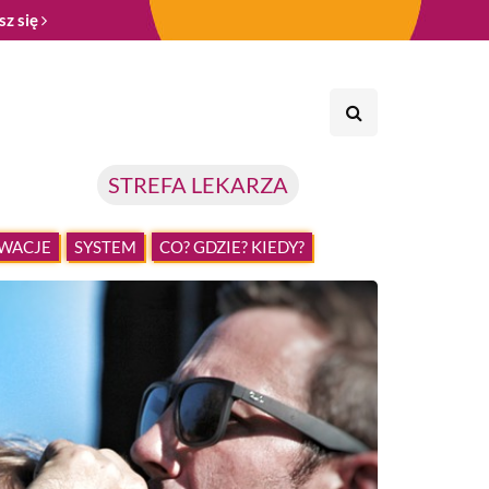
sz się
STREFA LEKARZA
WACJE
SYSTEM
CO? GDZIE? KIEDY?