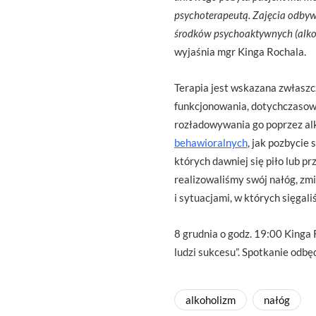
psychoterapeutą. Zajęcia odbyw
środków psychoaktywnych (alkohol
wyjaśnia mgr Kinga Rochala.
Terapia jest wskazana zwłaszc
funkcjonowania, dotychczasowe
rozładowywania go poprzez alk
behawioralnych
, jak pozbycie
których dawniej się piło lub p
realizowaliśmy swój nałóg, zmi
i sytuacjami, w których sięgal
8 grudnia o godz. 19:00 Kinga 
ludzi sukcesu”. Spotkanie odb
alkoholizm
nałóg