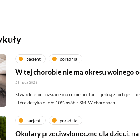
ykuły
pacjent
poradnia
W tej chorobie nie ma okresu wolnego 
28 lipca 2026
Stwardnienie rozsiane ma różne postaci – jedną z nich jest p
która dotyka około 10% osób z SM. W chorobach…
pacjent
poradnia
Okulary przeciwsłoneczne dla dzieci: na